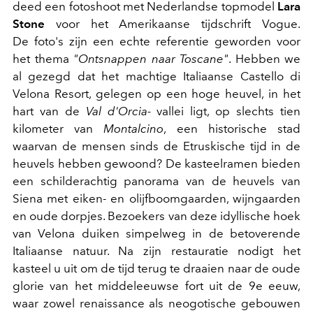
deed een fotoshoot met Nederlandse topmodel
Lara
Stone
voor het Amerikaanse tijdschrift Vogue.
De foto's zijn een echte referentie geworden voor
het thema
"Ontsnappen naar Toscane"
. Hebben we
al gezegd dat het machtige Italiaanse Castello di
Velona Resort, gelegen op een hoge heuvel, in het
hart van de
Val d'Orcia-
vallei ligt, op slechts tien
kilometer van
Montalcino
, een historische stad
waarvan de mensen sinds de Etruskische tijd in de
heuvels hebben gewoond? De kasteelramen bieden
een schilderachtig panorama van de heuvels van
Siena met eiken- en olijfboomgaarden, wijngaarden
en oude dorpjes. Bezoekers van deze idyllische hoek
van Velona duiken simpelweg in de betoverende
Italiaanse natuur. Na zijn restauratie nodigt het
kasteel u uit om de tijd terug te draaien naar de oude
glorie van het middeleeuwse fort uit de 9e eeuw,
waar zowel renaissance als neogotische gebouwen