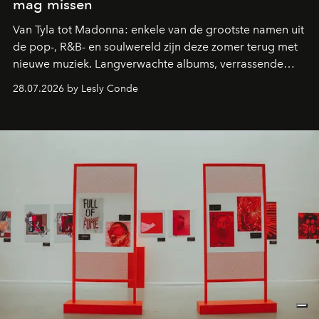
mag missen
Van Tyla tot Madonna: enkele van de grootste namen uit
de pop-, R&B- en soulwereld zijn deze zomer terug met
nieuwe muziek. Langverwachte albums, verrassende
comebacks en veelbelovende nieuwe projecten: dit zijn
28.07.2026 by Lesly Conde
de releases die je niet mag missen.