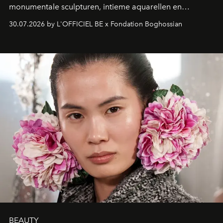
monumentale sculpturen, intieme aquarellen en
fonkelend Murano-glas creëert de Franse kunstenaar
30.07.2026 by L'OFFICIEL BE x Fondation Boghossian
een emotionele reis waarin elk werk de herinnering
oproept aan een ontmoeting, een bestemming of een
moment van verwondering.
BEAUTY