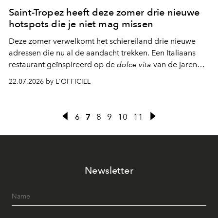
Saint-Tropez heeft deze zomer drie nieuwe
hotspots die je niet mag missen
Deze zomer verwelkomt het schiereiland drie nieuwe
adressen die nu al de aandacht trekken. Een Italiaans
restaurant geïnspireerd op de
dolce vita
van de jaren
zestig, een Japanse hotspot die na zonsondergang
22.07.2026 by L'OFFICIEL
verandert in een bruisende ontmoetingsplek en de
legendarische Parijse club Raspoutine die eindelijk
neerstrijkt in Saint-Tropez. Dit zijn de nieuwe adressen
6
7
8
9
10
11
die deze zomer de toon zetten, van lange lunches tot
zwoele nachten.
Newsletter