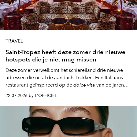
TRAVEL
Saint-Tropez heeft deze zomer drie nieuwe
hotspots die je niet mag missen
Deze zomer verwelkomt het schiereiland drie nieuwe
adressen die nu al de aandacht trekken. Een Italiaans
restaurant geïnspireerd op de
dolce vita
van de jaren
zestig, een Japanse hotspot die na zonsondergang
22.07.2026 by L'OFFICIEL
verandert in een bruisende ontmoetingsplek en de
legendarische Parijse club Raspoutine die eindelijk
neerstrijkt in Saint-Tropez. Dit zijn de nieuwe adressen
die deze zomer de toon zetten, van lange lunches tot
zwoele nachten.