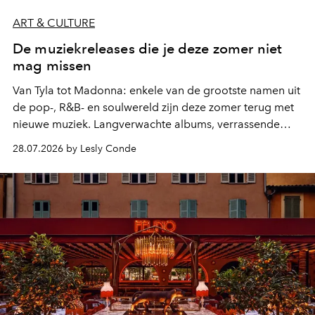
ART & CULTURE
De muziekreleases die je deze zomer niet
mag missen
Van Tyla tot Madonna: enkele van de grootste namen uit
de pop-, R&B- en soulwereld zijn deze zomer terug met
nieuwe muziek. Langverwachte albums, verrassende
comebacks en veelbelovende nieuwe projecten: dit zijn
28.07.2026 by Lesly Conde
de releases die je niet mag missen.