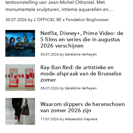
tentoonstelling van Jean-Michel Othoniel. Met
monumentale sculpturen, intieme aquarellen en
fonkelend Murano-glas creëert de Franse kunstenaar
30.07.2026 by L'OFFICIEL BE x Fondation Boghossian
een emotionele reis waarin elk werk de herinnering
oproept aan een ontmoeting, een bestemming of een
Netflix, Disney+, Prime Video: de
moment van verwondering.
5 films en series die in augustus
2026 verschijnen
30.07.2026 by Géraldine Verheyen
Ray-Ban Red: de artistieke en
mode-afspraak van de Brusselse
zomer
28.07.2026 by Géraldine Verheyen
Waarom slippers de herenschoen
van zomer 2026 zijn
17.07.2026 by Alessandro Viapiana