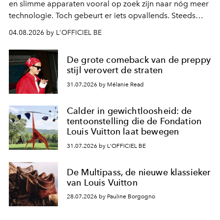
en slimme apparaten vooral op zoek zijn naar nóg meer
technologie. Toch gebeurt er iets opvallends. Steeds
meer mensen grijpen juist terug naar activiteiten waarbij
04.08.2026 by L'OFFICIEL BE
je iets met je handen doet en niet constant naar een
scherm hoeft te kijken. Denk aan
leren gitaar spelen
,
De grote comeback van de preppy
vinylplaten, fotografie met een analoge camera,
stijl verovert de straten
handgeschreven notitieboeken. Die trend draait niet
31.07.2026 by Mélanie Read
alleen om nostalgie. Je wilt iets maken, voelen en
beleven zonder dat alles meteen digitaal, snel en
efficiënt hoeft te zijn. Juist dat langzamere tempo voelt
Calder in gewichtloosheid: de
tentoonstelling die de Fondation
verrassend prettig.
Louis Vuitton laat bewegen
31.07.2026 by L'OFFICIEL BE
De Multipass, de nieuwe klassieker
van Louis Vuitton
28.07.2026 by Pauline Borgogno