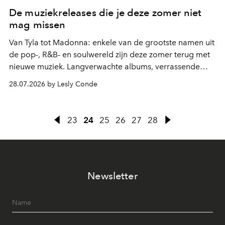
De muziekreleases die je deze zomer niet
mag missen
Van Tyla tot Madonna: enkele van de grootste namen uit
de pop-, R&B- en soulwereld zijn deze zomer terug met
nieuwe muziek. Langverwachte albums, verrassende
comebacks en veelbelovende nieuwe projecten: dit zijn
28.07.2026 by Lesly Conde
de releases die je niet mag missen.
23
24
25
26
27
28
Newsletter