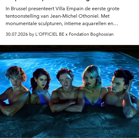
In Brussel presenteert Villa Empain de eerste grote
tentoonstelling van Jean-Michel Othoniel. Met
monumentale sculpturen, intieme aquarellen en
fonkelend Murano-glas creëert de Franse kunstenaar
30.07.2026 by L'OFFICIEL BE x Fondation Boghossian
een emotionele reis waarin elk werk de herinnering
oproept aan een ontmoeting, een bestemming of een
moment van verwondering.