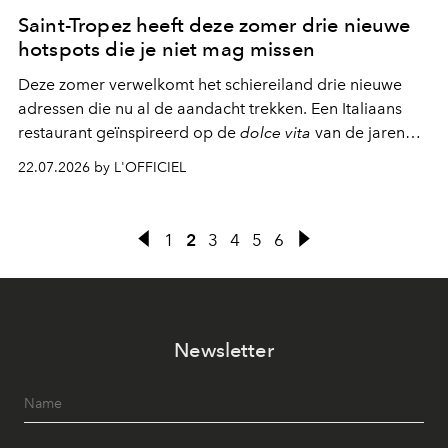
Saint-Tropez heeft deze zomer drie nieuwe
hotspots die je niet mag missen
Deze zomer verwelkomt het schiereiland drie nieuwe
adressen die nu al de aandacht trekken. Een Italiaans
restaurant geïnspireerd op de
dolce vita
van de jaren
zestig, een Japanse hotspot die na zonsondergang
22.07.2026 by L'OFFICIEL
verandert in een bruisende ontmoetingsplek en de
legendarische Parijse club Raspoutine die eindelijk
neerstrijkt in Saint-Tropez. Dit zijn de nieuwe adressen
1
2
3
4
5
6
die deze zomer de toon zetten, van lange lunches tot
zwoele nachten.
Newsletter