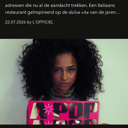
adressen die nu al de aandacht trekken. Een Italiaans
restaurant geïnspireerd op de
dolce vita
van de jaren
zestig, een Japanse hotspot die na zonsondergang
22.07.2026 by L'OFFICIEL
verandert in een bruisende ontmoetingsplek en de
legendarische Parijse club Raspoutine die eindelijk
neerstrijkt in Saint-Tropez. Dit zijn de nieuwe adressen
die deze zomer de toon zetten, van lange lunches tot
zwoele nachten.