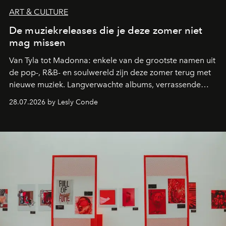
ART & CULTURE
De muziekreleases die je deze zomer niet
mag missen
Van Tyla tot Madonna: enkele van de grootste namen uit
de pop-, R&B- en soulwereld zijn deze zomer terug met
nieuwe muziek. Langverwachte albums, verrassende
comebacks en veelbelovende nieuwe projecten: dit zijn
28.07.2026 by Lesly Conde
de releases die je niet mag missen.