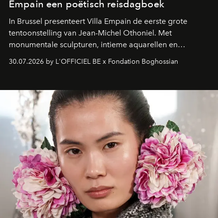
Empain een poëtisch reisdagboek
In Brussel presenteert Villa Empain de eerste grote
tentoonstelling van Jean-Michel Othoniel. Met
monumentale sculpturen, intieme aquarellen en
fonkelend Murano-glas creëert de Franse kunstenaar
30.07.2026 by L'OFFICIEL BE x Fondation Boghossian
een emotionele reis waarin elk werk de herinnering
oproept aan een ontmoeting, een bestemming of een
moment van verwondering.