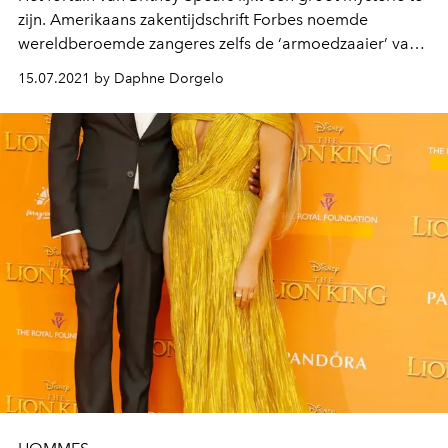
zijn. Amerikaans zakentijdschrift Forbes noemde
wereldberoemde zangeres zelfs de ‘armoedzaaier’ van
Hollywood. Maar naar waar of wie is dat geld dan
15.07.2021 by Daphne Dorgelo
gegaan?