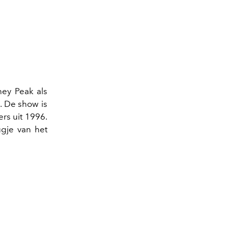
ey Peak als
a
. De show is
rs uit 1996.
gje van het