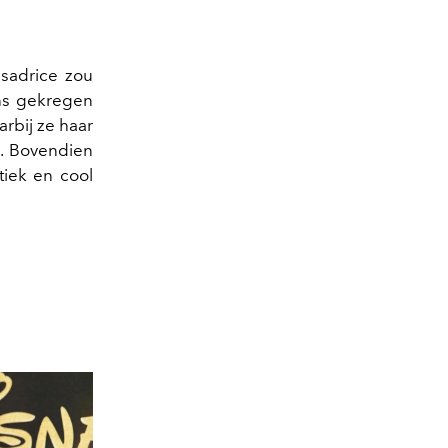
sadrice zou
ans gekregen
rbij ze haar
e. Bovendien
stiek en cool