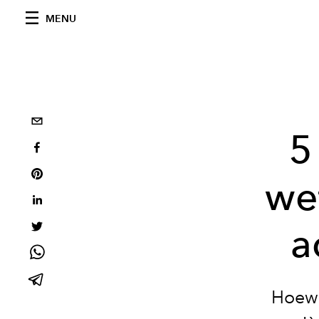
MENU
5
we
a
Hoewel