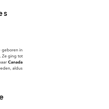
es
ze geboren in
 Ze ging tot
 naar
Canada
reden, aldus
e