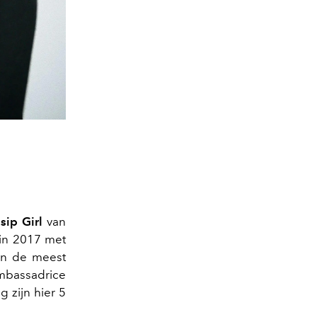
sip Girl
van
 in 2017 met
van de meest
mbassadrice
g zijn hier 5