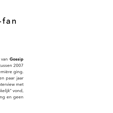
-fan
van
Gossip
 tussen 2007
emière ging.
en paar jaar
interview met
elijk
" vond,
ing en geen