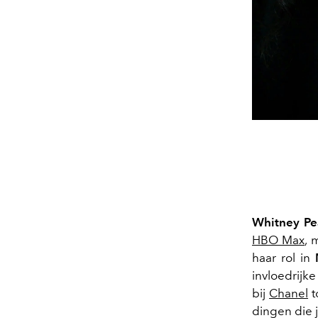
Whitney P
HBO Max
, 
haar rol in
invloedrij
bij
Chanel
t
dingen die 