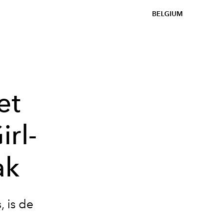
BELGIUM
et
rl-
ak
, is de