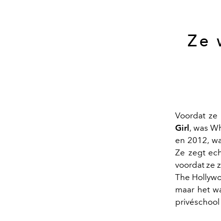
Ze 
Voordat ze
Girl
, was Wh
en 2012, wa
Ze zegt ech
voordat ze z
The Hollywo
maar het w
privéschool