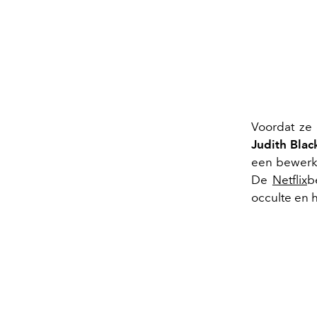
Voordat ze 
Judith Bla
een bewerki
De
Netflix
b
occulte en h