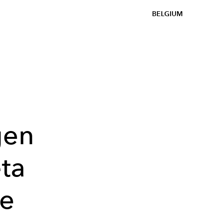
BELGIUM
gen
ta
je