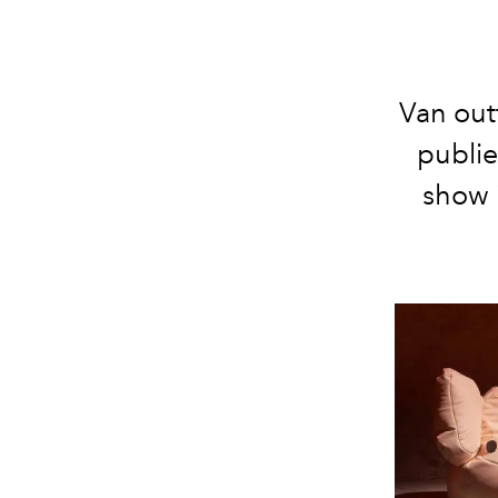
Van outf
publie
show 