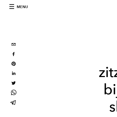
MENU
zi
b
s