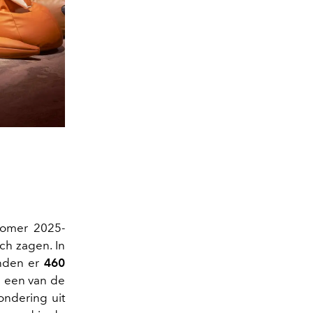
zomer 2025-
ch zagen. In
onden er
460
s een van de
ondering uit