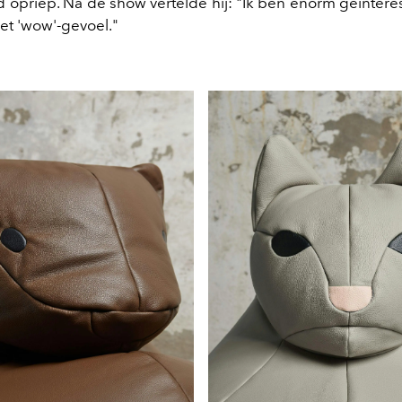
jd opriep. Na de show vertelde hij: "Ik ben enorm geïntere
het 'wow'-gevoel."