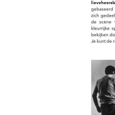
lieveheersb
gebaseerd op
zich gedeelt
de scène w
kleurrijke s
bekijken do
Je kunt de 