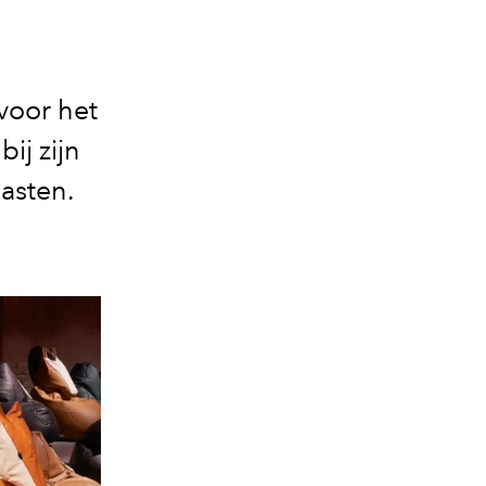
 voor het
ij zijn
asten.