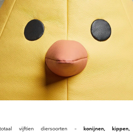
otaal vijftien diersoorten –
konijnen, kippen,