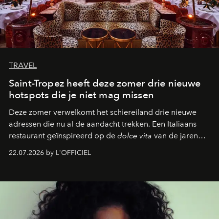
TRAVEL
Saint-Tropez heeft deze zomer drie nieuwe
hotspots die je niet mag missen
Deze zomer verwelkomt het schiereiland drie nieuwe
adressen die nu al de aandacht trekken. Een Italiaans
restaurant geïnspireerd op de
dolce vita
van de jaren
zestig, een Japanse hotspot die na zonsondergang
22.07.2026 by L'OFFICIEL
verandert in een bruisende ontmoetingsplek en de
legendarische Parijse club Raspoutine die eindelijk
neerstrijkt in Saint-Tropez. Dit zijn de nieuwe adressen
die deze zomer de toon zetten, van lange lunches tot
zwoele nachten.