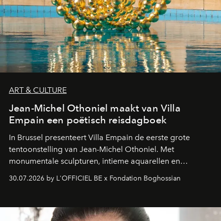
ART & CULTURE
Jean-Michel Othoniel maakt van Villa
Empain een poëtisch reisdagboek
In Brussel presenteert Villa Empain de eerste grote
tentoonstelling van Jean-Michel Othoniel. Met
monumentale sculpturen, intieme aquarellen en
fonkelend Murano-glas creëert de Franse kunstenaar
30.07.2026 by L'OFFICIEL BE x Fondation Boghossian
een emotionele reis waarin elk werk de herinnering
oproept aan een ontmoeting, een bestemming of een
moment van verwondering.