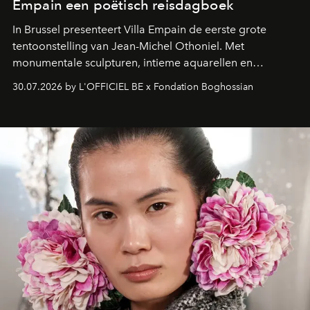
Empain een poëtisch reisdagboek
In Brussel presenteert Villa Empain de eerste grote
tentoonstelling van Jean-Michel Othoniel. Met
monumentale sculpturen, intieme aquarellen en
fonkelend Murano-glas creëert de Franse kunstenaar
30.07.2026 by L'OFFICIEL BE x Fondation Boghossian
een emotionele reis waarin elk werk de herinnering
oproept aan een ontmoeting, een bestemming of een
moment van verwondering.