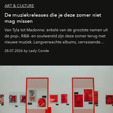
ART & CULTURE
De muziekreleases die je deze zomer niet
mag missen
Van Tyla tot Madonna: enkele van de grootste namen uit
de pop-, R&B- en soulwereld zijn deze zomer terug met
nieuwe muziek. Langverwachte albums, verrassende
comebacks en veelbelovende nieuwe projecten: dit zijn
28.07.2026 by Lesly Conde
de releases die je niet mag missen.