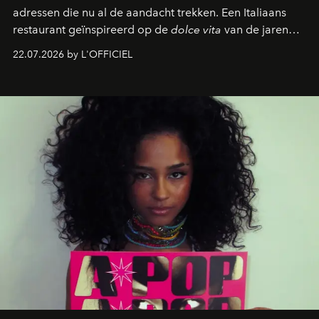
adressen die nu al de aandacht trekken. Een Italiaans
restaurant geïnspireerd op de
dolce vita
van de jaren
zestig, een Japanse hotspot die na zonsondergang
22.07.2026 by L'OFFICIEL
verandert in een bruisende ontmoetingsplek en de
legendarische Parijse club Raspoutine die eindelijk
neerstrijkt in Saint-Tropez. Dit zijn de nieuwe adressen
die deze zomer de toon zetten, van lange lunches tot
zwoele nachten.