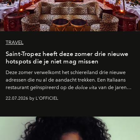
TRAVEL
Saint-Tropez heeft deze zomer drie nieuwe
hotspots die je niet mag missen
Deze zomer verwelkomt het schiereiland drie nieuwe
adressen die nu al de aandacht trekken. Een Italiaans
restaurant geïnspireerd op de
dolce vita
van de jaren
zestig, een Japanse hotspot die na zonsondergang
22.07.2026 by L'OFFICIEL
verandert in een bruisende ontmoetingsplek en de
legendarische Parijse club Raspoutine die eindelijk
neerstrijkt in Saint-Tropez. Dit zijn de nieuwe adressen
die deze zomer de toon zetten, van lange lunches tot
zwoele nachten.