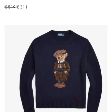
€ 519
€ 311