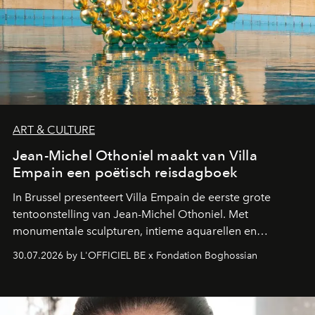
ART & CULTURE
Jean-Michel Othoniel maakt van Villa
Empain een poëtisch reisdagboek
In Brussel presenteert Villa Empain de eerste grote
tentoonstelling van Jean-Michel Othoniel. Met
monumentale sculpturen, intieme aquarellen en
fonkelend Murano-glas creëert de Franse kunstenaar
30.07.2026 by L'OFFICIEL BE x Fondation Boghossian
een emotionele reis waarin elk werk de herinnering
oproept aan een ontmoeting, een bestemming of een
moment van verwondering.