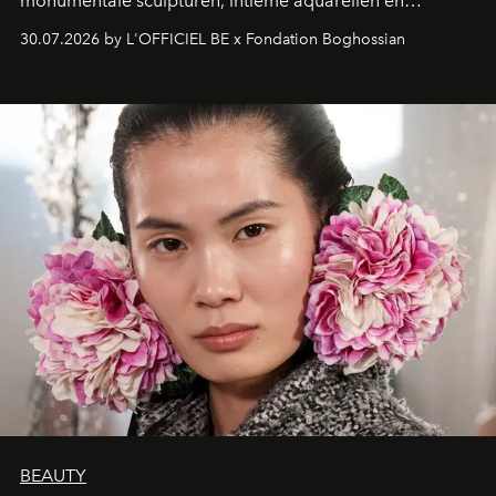
monumentale sculpturen, intieme aquarellen en
fonkelend Murano-glas creëert de Franse kunstenaar
30.07.2026 by L'OFFICIEL BE x Fondation Boghossian
een emotionele reis waarin elk werk de herinnering
oproept aan een ontmoeting, een bestemming of een
moment van verwondering.
BEAUTY