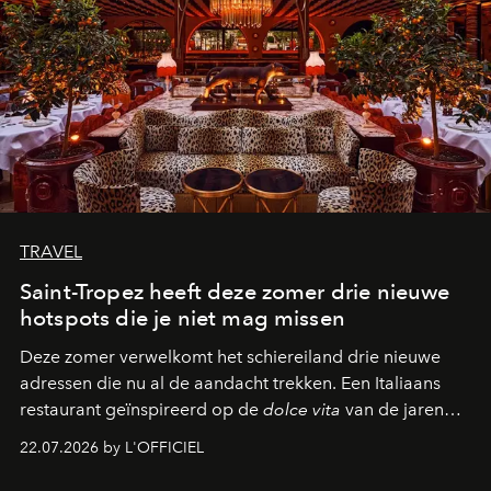
TRAVEL
Saint-Tropez heeft deze zomer drie nieuwe
hotspots die je niet mag missen
Deze zomer verwelkomt het schiereiland drie nieuwe
adressen die nu al de aandacht trekken. Een Italiaans
restaurant geïnspireerd op de
dolce vita
van de jaren
zestig, een Japanse hotspot die na zonsondergang
22.07.2026 by L'OFFICIEL
verandert in een bruisende ontmoetingsplek en de
legendarische Parijse club Raspoutine die eindelijk