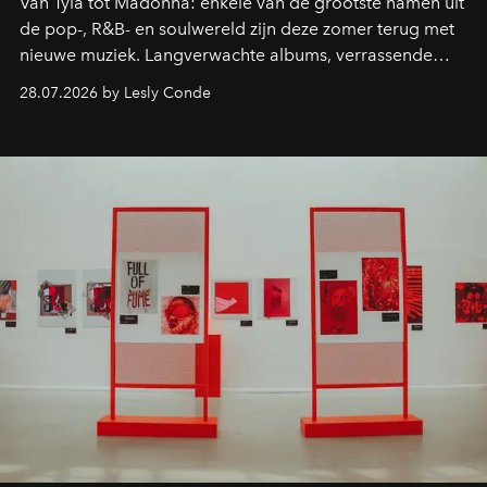
Van Tyla tot Madonna: enkele van de grootste namen uit
de pop-, R&B- en soulwereld zijn deze zomer terug met
nieuwe muziek. Langverwachte albums, verrassende
comebacks en veelbelovende nieuwe projecten: dit zijn
28.07.2026 by Lesly Conde
de releases die je niet mag missen.