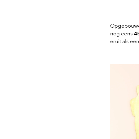
Opgebouwd 
nog eens
4
eruit als ee