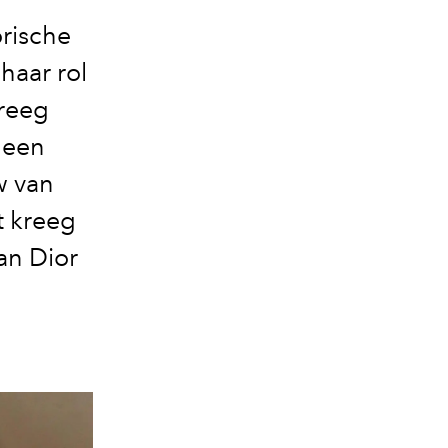
orische
haar rol
kreeg
 een
w van
t kreeg
van Dior