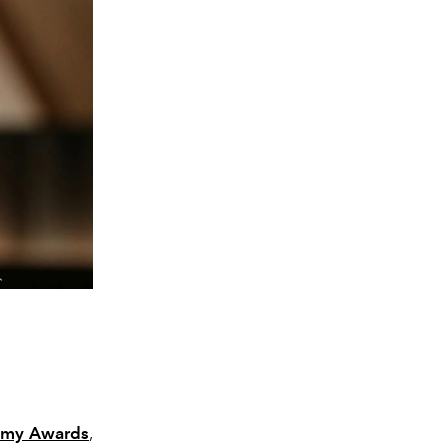
emy Awards
,