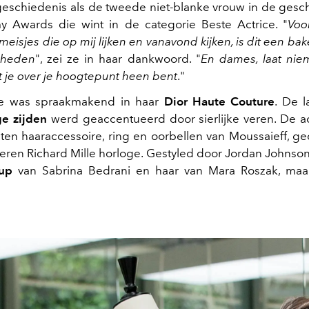
geschiedenis als de tweede niet-blanke vrouw in de gesc
 Awards die wint in de categorie Beste Actrice. "
Voor
eisjes die op mij lijken en vanavond kijken, is dit een b
kheden
", zei ze in haar dankwoord. "
En dames, laat nie
at je over je hoogtepunt heen bent
."
ge was spraakmakend in haar
Dior Haute Couture
. De l
ge zijden
werd geaccentueerd door sierlijke veren. De a
en haaraccessoire, ring en oorbellen van Moussaieff, 
veren Richard Mille horloge. Gestyled door Jordan Johns
-up
van Sabrina Bedrani en haar van Mara Roszak, maa