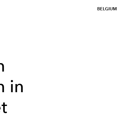
BELGIUM
m
n in
t