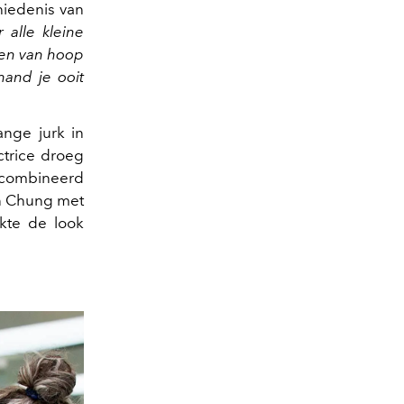
hiedenis van
 alle kleine
aken van hoop
mand je ooit
ange jurk in
ctrice droeg
gecombineerd
on Chung met
kte de look