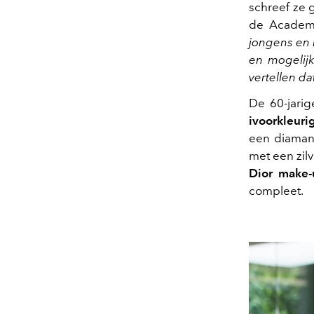
schreef ze 
de Academy
jongens en m
en mogelij
vertellen d
De 60-jari
ivoorkleuri
een diamant
met een zil
Dior make
compleet.