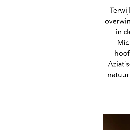
Terwij
overwin
in d
Mic
hoof
Aziati
natuurl