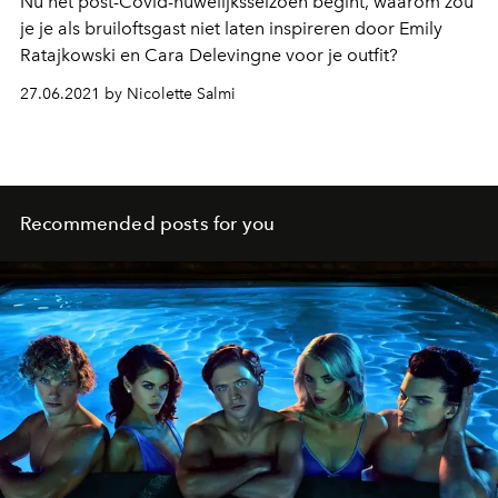
Nu het post-Covid-huwelijksseizoen begint, waarom zou
je je als bruiloftsgast niet laten inspireren door Emily
Ratajkowski en Cara Delevingne voor je outfit?
27.06.2021 by Nicolette Salmi
Recommended posts for you