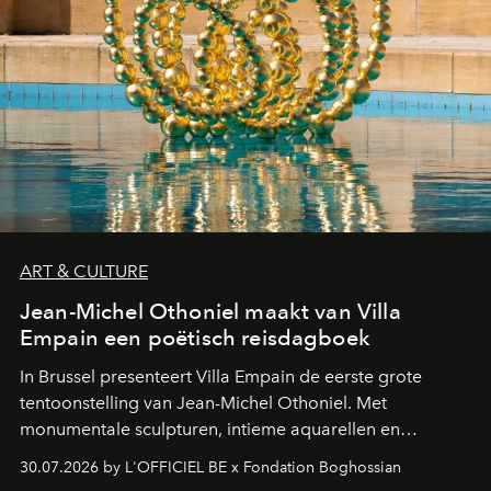
ART & CULTURE
Jean-Michel Othoniel maakt van Villa
Empain een poëtisch reisdagboek
In Brussel presenteert Villa Empain de eerste grote
tentoonstelling van Jean-Michel Othoniel. Met
monumentale sculpturen, intieme aquarellen en
fonkelend Murano-glas creëert de Franse kunstenaar
30.07.2026 by L'OFFICIEL BE x Fondation Boghossian
een emotionele reis waarin elk werk de herinnering