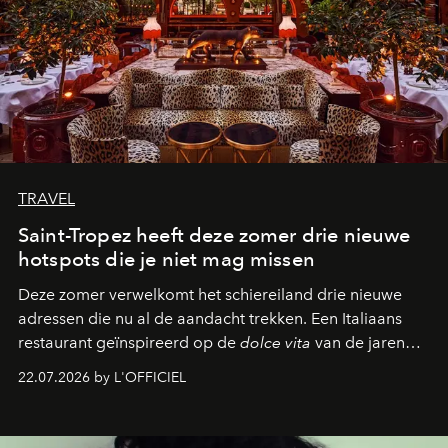
TRAVEL
Saint-Tropez heeft deze zomer drie nieuwe
hotspots die je niet mag missen
Deze zomer verwelkomt het schiereiland drie nieuwe
adressen die nu al de aandacht trekken. Een Italiaans
restaurant geïnspireerd op de
dolce vita
van de jaren
zestig, een Japanse hotspot die na zonsondergang
22.07.2026 by L'OFFICIEL
verandert in een bruisende ontmoetingsplek en de
legendarische Parijse club Raspoutine die eindelijk
neerstrijkt in Saint-Tropez. Dit zijn de nieuwe adressen