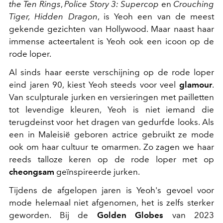
the Ten Rings
,
Police Story 3: Supercop
en
Crouching
Tiger, Hidden Dragon
, is Yeoh een van de meest
gekende gezichten van Hollywood. Maar naast haar
immense acteertalent is Yeoh ook een icoon op de
rode loper.
Al sinds haar eerste verschijning op de rode loper
eind jaren 90, kiest Yeoh steeds voor veel
glamour
.
Van sculpturale jurken en versieringen met pailletten
tot levendige kleuren, Yeoh is niet iemand die
terugdeinst voor het dragen van gedurfde looks. Als
een in Maleisië geboren actrice gebruikt ze mode
ook om haar cultuur te omarmen. Zo zagen we haar
reeds talloze keren op de rode loper met op
cheongsam
geïnspireerde jurken.
Tijdens de afgelopen jaren is Yeoh's gevoel voor
mode helemaal niet afgenomen, het is zelfs sterker
geworden. Bij de
Golden Globes
van 2023