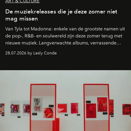
ART & CULTURE
De muziekreleases die je deze zomer niet
mag missen
Van Tyla tot Madonna: enkele van de grootste namen uit
de pop-, R&B- en soulwereld zijn deze zomer terug met
nieuwe muziek. Langverwachte albums, verrassende
comebacks en veelbelovende nieuwe projecten: dit zijn
28.07.2026 by Lesly Conde
de releases die je niet mag missen.