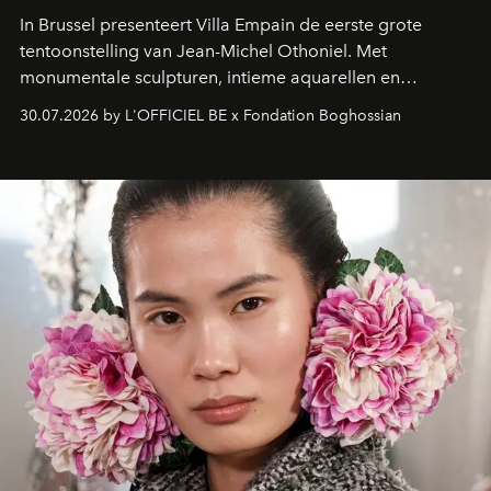
In Brussel presenteert Villa Empain de eerste grote
tentoonstelling van Jean-Michel Othoniel. Met
monumentale sculpturen, intieme aquarellen en
fonkelend Murano-glas creëert de Franse kunstenaar
30.07.2026 by L'OFFICIEL BE x Fondation Boghossian
een emotionele reis waarin elk werk de herinnering
oproept aan een ontmoeting, een bestemming of een
moment van verwondering.