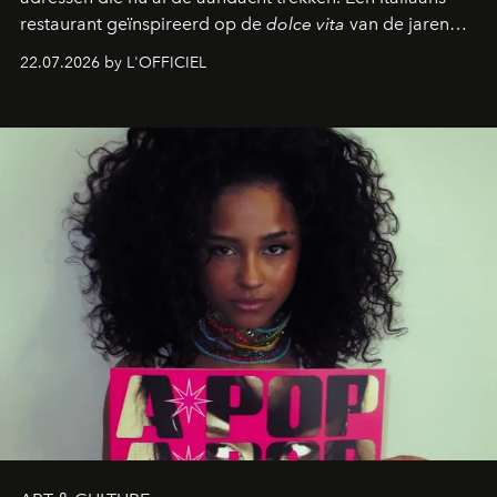
restaurant geïnspireerd op de
dolce vita
van de jaren
zestig, een Japanse hotspot die na zonsondergang
22.07.2026 by L'OFFICIEL
verandert in een bruisende ontmoetingsplek en de
legendarische Parijse club Raspoutine die eindelijk
neerstrijkt in Saint-Tropez. Dit zijn de nieuwe adressen
die deze zomer de toon zetten, van lange lunches tot
zwoele nachten.