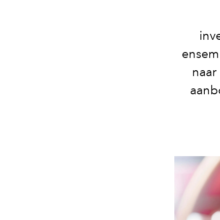
inv
ensemb
naar 
aanbo