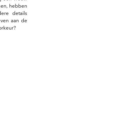
gen, hebben
ere details
geven aan de
orkeur?