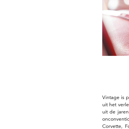
Vintage is p
uit het ver
uit de jare
onconventio
Corvette, 