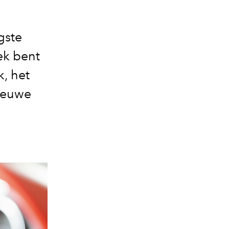
gste
ek bent
k, het
nieuwe