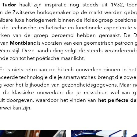
.
Tudor
haalt zijn inspiratie nog steeds uit 1932, toe
n de Zwitserse horlogemaker op de markt werden gebra
lbare luxe horlogemerk binnen de Rolex-groep positione
r de technische, esthetische en functionele aspecten te 
rken van de groep beroemd hebben gemaakt. De D
 van
Montblanc
is voorzien van een geometrisch patroon 
éco stijl. Deze aanduiding volgt de steeds veranderen
e zon tot het poëtische maanlicht.
Er is niets retro aan de hi-tech uurwerken binnen in het k
nceerde technologie die je smartwatches brengt die zowel c
tig voor het bijhouden van gezondheidsgegevens. Maar na
 de klassieke uurwerken die je misschien wel van g
ult doorgeven, waardoor het vinden van
het perfecte d
arwei kan zijn.