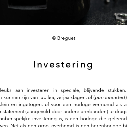
© Breguet
Investering
 leuks aan investeren in speciale, blijvende stukke
 kunnen zijn van jubilea, verjaardagen, of (
pun intended
klein en ingetogen, of voor een horloge vermomd als
h statement (aangevuld door andere armbanden) te drag
onberispelijke investering is, is een horloge die geleend 
even. Net als een groot overhemd is een herenhorloge b