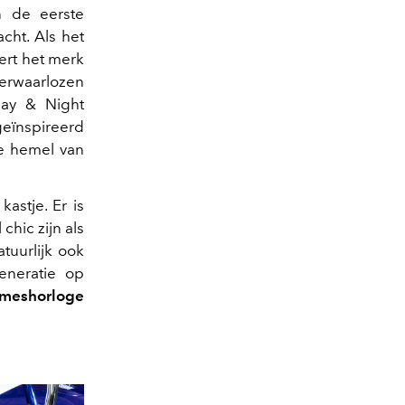
n de eerste
cht. Als het
ert het merk
verwaarlozen
ay & Night
geïnspireerd
de hemel van
astje. Er is
hic zijn als
tuurlijk ook
eneratie op
ameshorloge