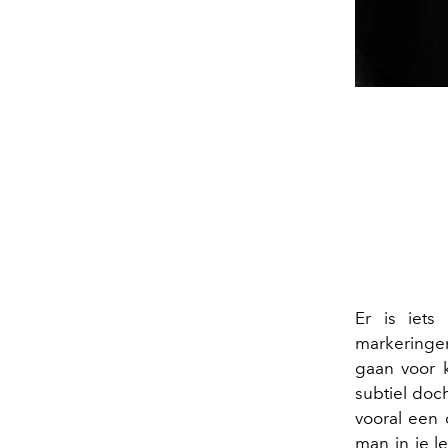
Er is iets
markeringen
gaan voor 
subtiel doc
vooral een 
man in je l