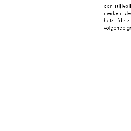
een
stijlvol
merken de 
hetzelfde z
volgende ge