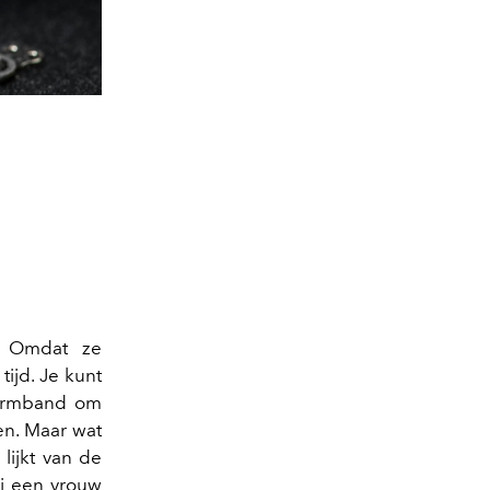
n. Omdat ze
) tijd. Je kunt
 armband om
en. Maar wat
lijkt van de
ij een vrouw