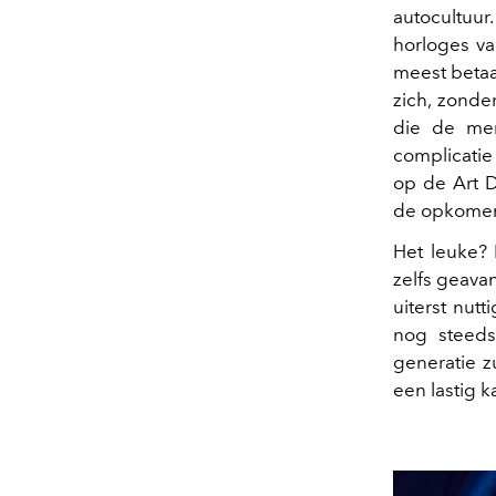
autocultuur
horloges va
meest betaa
zich, zonde
die de me
complicatie
op de Art D
de opkomend
Het leuke? 
zelfs geava
uiterst nut
nog steeds
generatie z
een lastig k