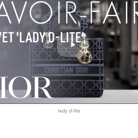
Play
Video
lady d-lite