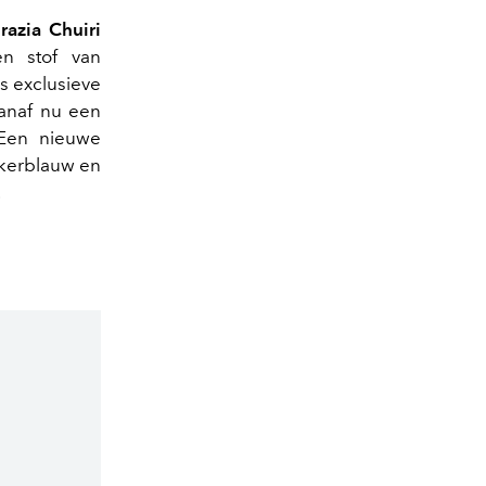
razia Chuiri
en stof van
's exclusieve
anaf nu een
 Een nieuwe
nkerblauw en
.