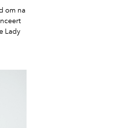
jd om na
anceert
e Lady