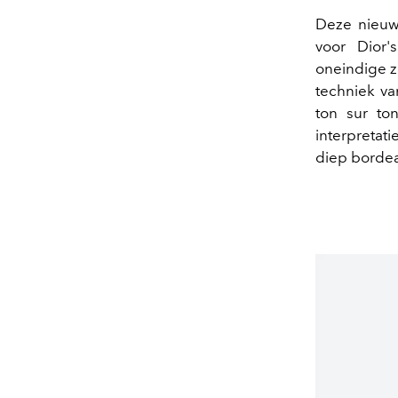
Deze nieuw
voor Dior'
oneindige 
techniek v
ton sur to
interpretati
diep bordea