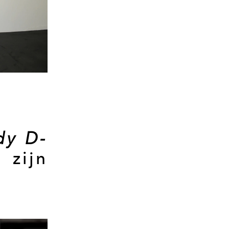
dy D-
 zijn