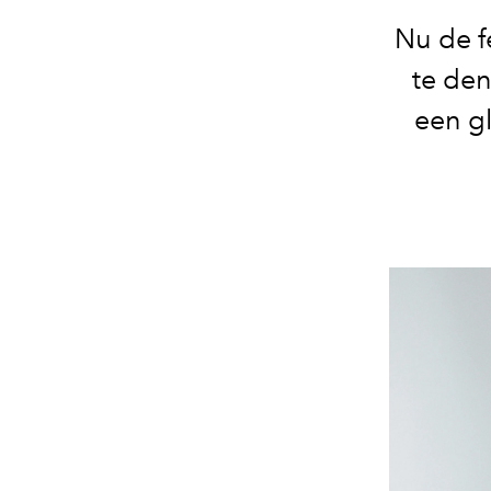
Nu de f
te den
een g