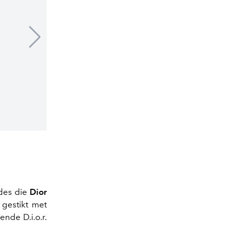
© Dior
des die
Dior
gestikt met
nde D.i.o.r.