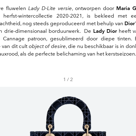
e fluwelen
Lady D-Lite versie
, ontworpen door
Maria G
s herfst-wintercollectie 2020-2021, is bekleed met e
zachtheid, nog steeds geproduceerd met behulp van
Dior
an drie-dimensionaal borduurwerk. De
Lady Dior
heeft v
n Cannage patroon, gesublimeerd door diepe tinten.
e van dit cult
object of desire
, die nu beschikbaar is in do
uxrood, als de perfecte belichaming van het kerstseizoen
1
/
2