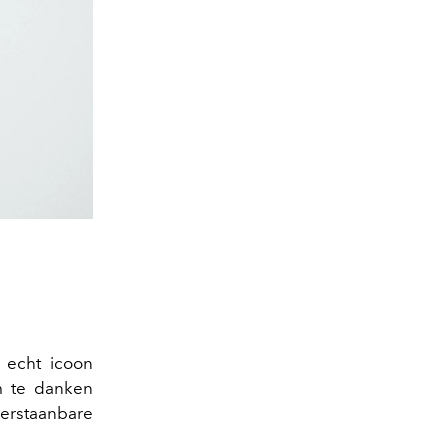
 echt icoon
m te danken
eerstaanbare