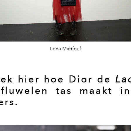
Léna Mahfouf
ek hier hoe Dior de
La
e
fluwelen tas maakt in
ers.