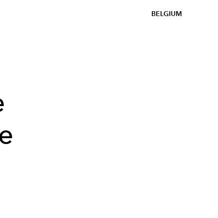
BELGIUM
e
e