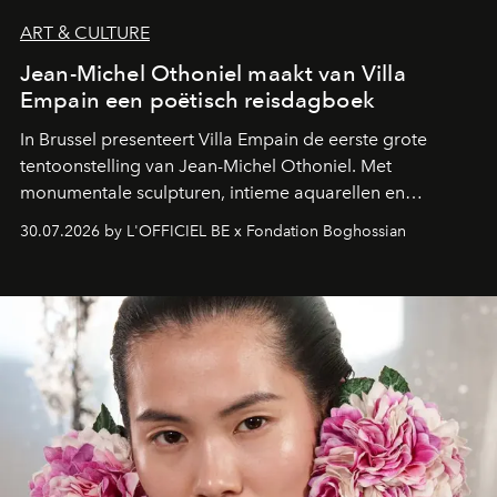
ART & CULTURE
Jean-Michel Othoniel maakt van Villa
Empain een poëtisch reisdagboek
In Brussel presenteert Villa Empain de eerste grote
tentoonstelling van Jean-Michel Othoniel. Met
monumentale sculpturen, intieme aquarellen en
fonkelend Murano-glas creëert de Franse kunstenaar
30.07.2026 by L'OFFICIEL BE x Fondation Boghossian
een emotionele reis waarin elk werk de herinnering
oproept aan een ontmoeting, een bestemming of een
moment van verwondering.