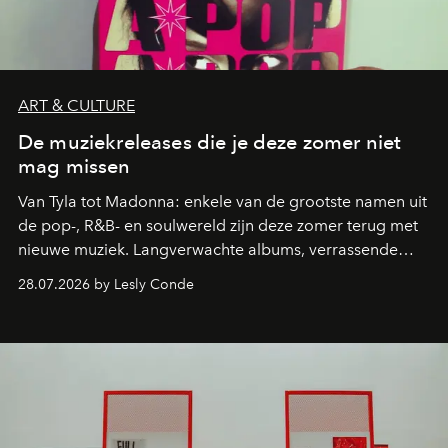
ART & CULTURE
De muziekreleases die je deze zomer niet
mag missen
Van Tyla tot Madonna: enkele van de grootste namen uit
de pop-, R&B- en soulwereld zijn deze zomer terug met
nieuwe muziek. Langverwachte albums, verrassende
comebacks en veelbelovende nieuwe projecten: dit zijn
28.07.2026 by Lesly Conde
de releases die je niet mag missen.