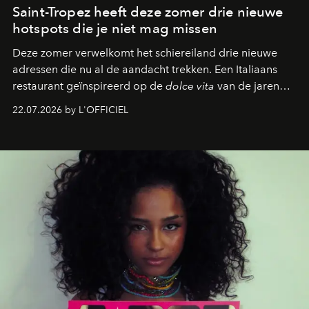
Saint-Tropez heeft deze zomer drie nieuwe
hotspots die je niet mag missen
Deze zomer verwelkomt het schiereiland drie nieuwe
adressen die nu al de aandacht trekken. Een Italiaans
restaurant geïnspireerd op de
dolce vita
van de jaren
zestig, een Japanse hotspot die na zonsondergang
22.07.2026 by L'OFFICIEL
verandert in een bruisende ontmoetingsplek en de
legendarische Parijse club Raspoutine die eindelijk
neerstrijkt in Saint-Tropez. Dit zijn de nieuwe adressen
die deze zomer de toon zetten, van lange lunches tot
zwoele nachten.