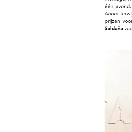
één avond
Anora
, terwi
prijzen voo
Saldaña
vo