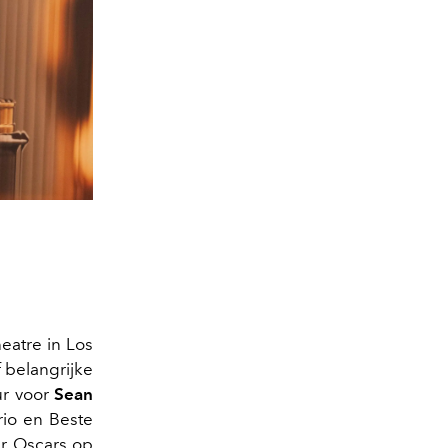
eatre in Los
jf belangrijke
ur voor
Sean
rio en Beste
er Oscars op