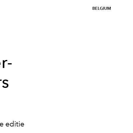
BELGIUM
r-
rs
e editie