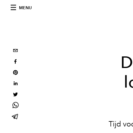
MENU
D
l
Tijd vo