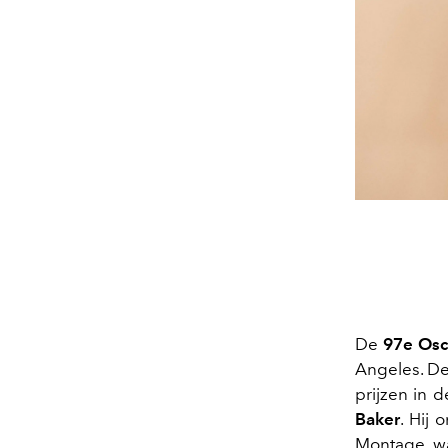
De
97e Osc
Angeles. De
prijzen in 
Baker
. Hij
Montage, wa