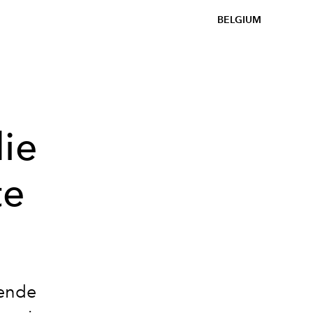
BELGIUM
die
te
lende