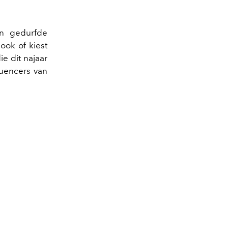
en gedurfde
look of kiest
e dit najaar
luencers van