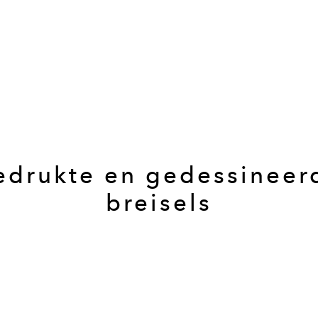
edrukte en gedessineer
breisels