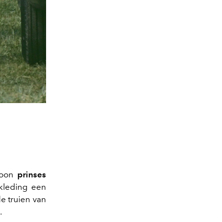
icoon
prinses
kleding een
e truien van
.