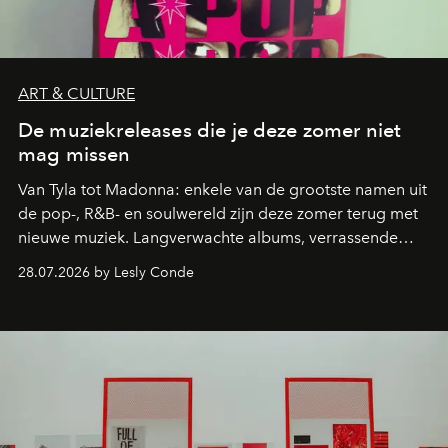
ART & CULTURE
De muziekreleases die je deze zomer niet
mag missen
Van Tyla tot Madonna: enkele van de grootste namen uit
de pop-, R&B- en soulwereld zijn deze zomer terug met
nieuwe muziek. Langverwachte albums, verrassende
comebacks en veelbelovende nieuwe projecten: dit zijn
28.07.2026 by Lesly Conde
de releases die je niet mag missen.