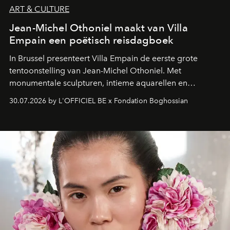
ART & CULTURE
Jean-Michel Othoniel maakt van Villa
Empain een poëtisch reisdagboek
In Brussel presenteert Villa Empain de eerste grote
tentoonstelling van Jean-Michel Othoniel. Met
monumentale sculpturen, intieme aquarellen en
fonkelend Murano-glas creëert de Franse kunstenaar
30.07.2026 by L'OFFICIEL BE x Fondation Boghossian
een emotionele reis waarin elk werk de herinnering
oproept aan een ontmoeting, een bestemming of een
moment van verwondering.