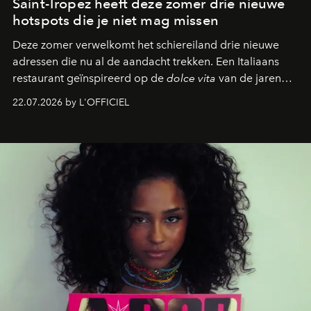
Saint-Tropez heeft deze zomer drie nieuwe
hotspots die je niet mag missen
Deze zomer verwelkomt het schiereiland drie nieuwe
adressen die nu al de aandacht trekken. Een Italiaans
restaurant geïnspireerd op de
dolce vita
van de jaren
zestig, een Japanse hotspot die na zonsondergang
22.07.2026 by L'OFFICIEL
verandert in een bruisende ontmoetingsplek en de
legendarische Parijse club Raspoutine die eindelijk
neerstrijkt in Saint-Tropez. Dit zijn de nieuwe adressen
die deze zomer de toon zetten, van lange lunches tot
zwoele nachten.