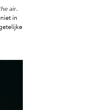
the air
.
niet in
etelijke