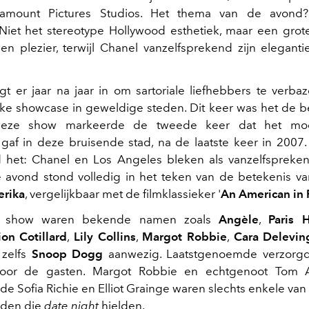
aramount Pictures Studios. Het thema van de avon
 Niet het stereotype Hollywood esthetiek, maar een gro
en plezier, terwijl Chanel vanzelfsprekend zijn eleganti
gt er jaar na jaar in om sartoriale liefhebbers te verb
jke showcase in geweldige steden. Dit keer was het de b
Deze show markeerde de tweede keer dat het mo
 gaf in deze bruisende stad, na de laatste keer in 2007
 het: Chanel en Los Angeles bleken als vanzelfspreke
e avond stond volledig in het teken van de betekenis 
erika
, vergelijkbaar met de filmklassieker '
An American in 
e show waren bekende namen zoals
Angèle
,
Paris H
on Cotillard
,
Lily Collins
,
Margot Robbie
,
Cara Delevin
zelfs
Snoop Dogg
aanwezig. Laatstgenoemde verzorgd
voor de gasten. Margot Robbie en echtgenoot Tom A
e Sofia Richie en Elliot Grainge waren slechts enkele van 
den die
date night
hielden.