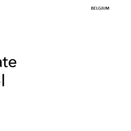
BELGIUM
ate
l