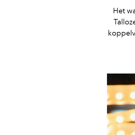
Het wa
Talloz
koppelv