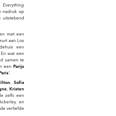
d?
Everything
te nadruk op
e uitstekend
azen met een
eurt aan Los
dehuis een
. En wat een
nd samen te
van een
Parijs
Paris
'.
ilton
,
Sofia
gne
,
Kristen
e zelfs een
ckerley en
de verliefde