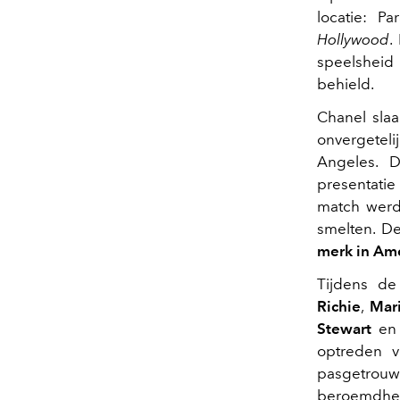
locatie: P
Hollywood
.
speelsheid 
behield.
Chanel slaa
onvergeteli
Angeles. 
presentatie
match werd
smelten. D
merk in Am
Tijdens d
Richie
,
Mari
Stewart
en 
optreden 
pasgetrouwd
beroemdhe