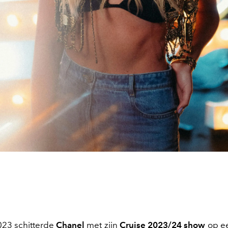
023 schitterde
Chanel
met zijn
Cruise 2023/24 show
op ee