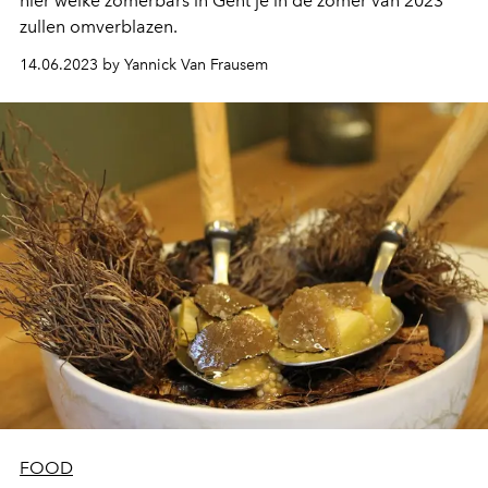
hier welke zomerbars in Gent je in de zomer van 2023
zullen omverblazen.
14.06.2023 by Yannick Van Frausem
FOOD