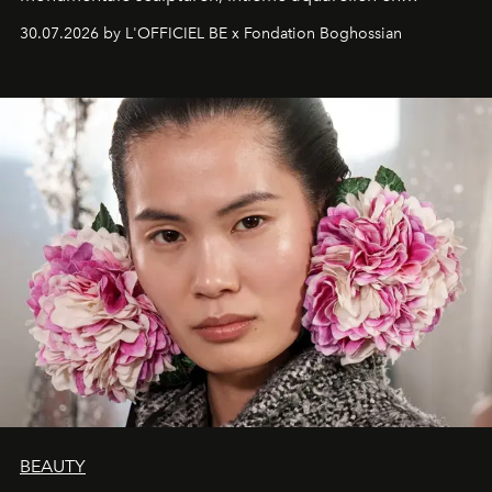
fonkelend Murano-glas creëert de Franse kunstenaar
30.07.2026 by L'OFFICIEL BE x Fondation Boghossian
een emotionele reis waarin elk werk de herinnering
oproept aan een ontmoeting, een bestemming of een
moment van verwondering.
BEAUTY