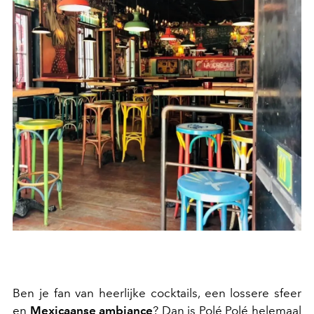
Ben je fan van heerlijke cocktails, een lossere sfeer
en
Mexicaanse ambiance
? Dan is Polé Polé helemaal