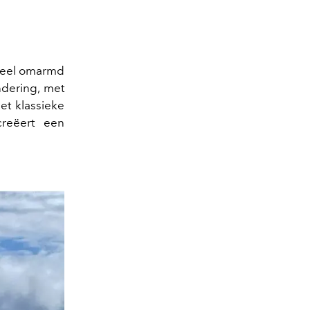
 veel omarmd
ndering, met
et klassieke
reëert een