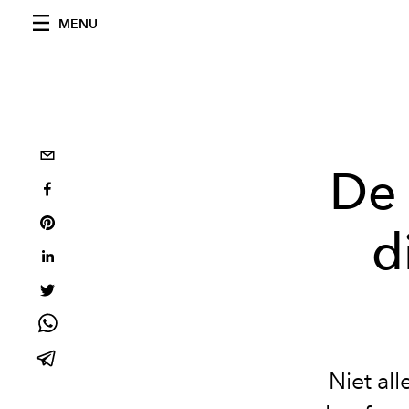
MENU
De 
d
Niet al