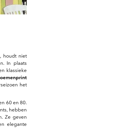
 houdt niet
. In plaats
n klassieke
loemenprint
rseizoen het
en 60 en 80.
nts, hebben
en. Ze geven
 en elegante