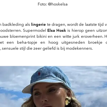
Foto: @hoskelsa
m badkleding als
lingerie
te dragen, wordt de laatste tijd
woodsterren. Supermodel
Elsa Hosk
is hierop geen uitzo
lauwe bloemenprint bikini en een witte jurk eroverheen. H
et een beha-topje en hoog uitgesneden broekje c
 sensuele stijl die zeer geliefd is bij modekenners.