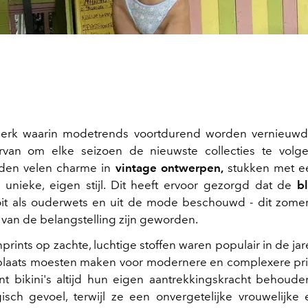
dperk waarin modetrends voortdurend worden vernieuwd,
rvan om elke seizoen de nieuwste collecties te volgen
nden velen charme in
vintage ontwerpen,
stukken met ee
n unieke, eigen stijl. Dit heeft ervoor gezorgd dat de
b
oit als ouderwets en uit de mode beschouwd - dit zome
van de belangstelling zijn geworden.
rints op zachte, luchtige stoffen waren populair in de jar
plaats moesten maken voor modernere en complexere pri
t bikini's altijd hun eigen aantrekkingskracht behoud
isch gevoel, terwijl ze een onvergetelijke vrouwelijke