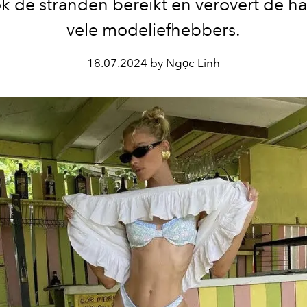
k de stranden bereikt en verovert de h
vele modeliefhebbers.
18.07.2024 by Ngọc Linh