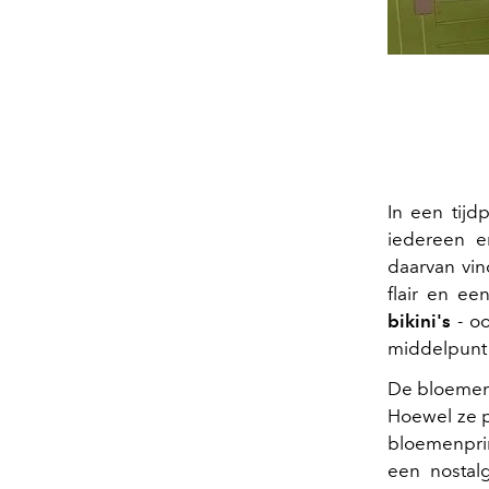
In een tij
iedereen e
daarvan vi
flair en ee
bikini's
- o
middelpunt 
De bloemenp
Hoewel ze 
bloemenprin
een nostalg