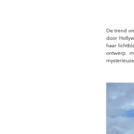
De trend o
door Holly
haar lichtb
ontwerp m
mysterieuze,