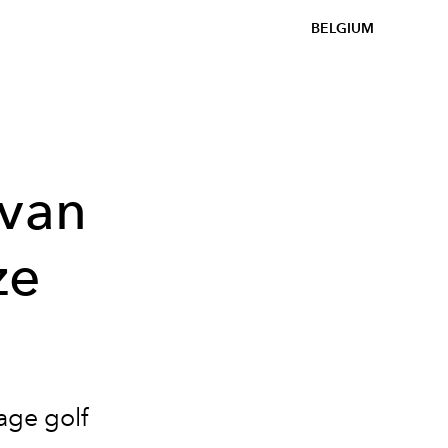
BELGIUM
 van
ze
age golf