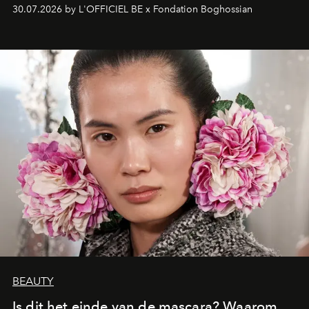
fonkelend Murano-glas creëert de Franse kunstenaar
30.07.2026 by L'OFFICIEL BE x Fondation Boghossian
een emotionele reis waarin elk werk de herinnering
oproept aan een ontmoeting, een bestemming of een
moment van verwondering.
BEAUTY
Is dit het einde van de mascara? Waarom