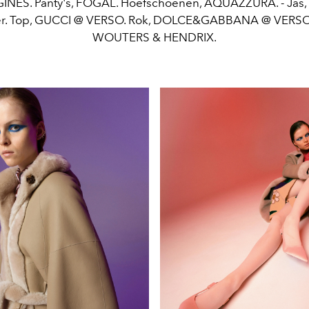
NÉS. Panty's, FOGAL. Hoefschoenen, AQUAZZURA. - Jas, 
r. Top, GUCCI @ VERSO. Rok, DOLCE&GABBANA @ VERSO.
WOUTERS & HENDRIX.