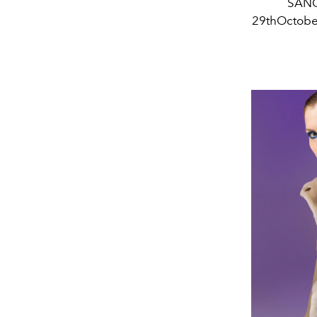
SANGI
29thOctobe