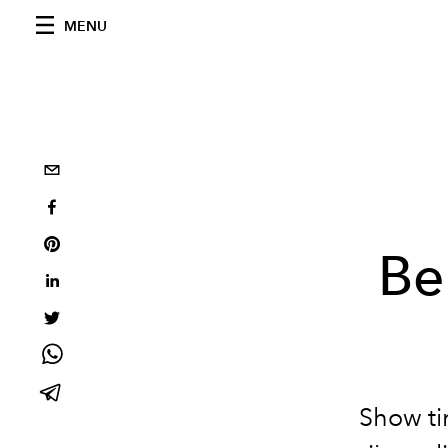
MENU
Be
Show ti