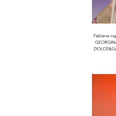
Fabiana c
GEORGINA 
DOLCE&GAB