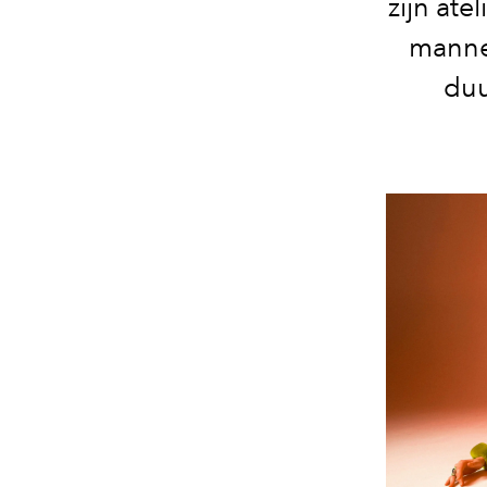
zijn ate
manne
duu