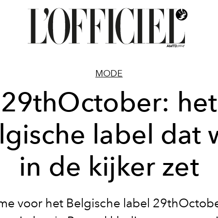
MODE
29thOctober: het
lgische label dat 
in de kijker zet
me voor het Belgische label 29thOctober