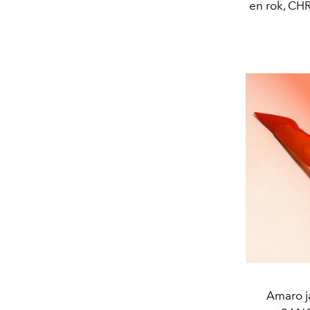
en rok, CH
Amaro j