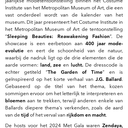
jaarlijkse modetentoonstelling binnen het Costume
Institute van het Metropolitan Museum of Art, die een
vast onderdeel wordt van de kalender van het
museum. Dit jaar presenteert het Costume Institute in
het Metropolitan Museum of Art de tentoonstelling
“
Sleeping Beauties: Reawakening Fashion
”. De
showcase is een eerbetoon aan
400 jaar mode-
evolutie
en eert de schoonheid van de natuur,
waarbij de nadruk ligt op de drie elementen die de
aarde vormen:
land, zee
en
lucht.
De dresscode is
echter getiteld “
The Garden of Time
” en is
geïnspireerd op het korte verhaal van
J.G. Ballard
.
Gebaseerd op de titel van het thema, kozen
sommigen ervoor om het letterlijk te interpreteren en
bloemen
aan te trekken, terwijl anderen enkele van
Ballards diepere thema's verkenden, zoals de aard
van de
tijd
of het verval van
rijkdom en macht
.
De hosts voor het 2024 Met Gala waren
Zendaya,