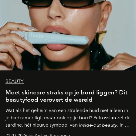
BEAUTY
Moet skincare straks op je bord liggen? Dit
beautyfood verovert de wereld
Wat als het geheim van een stralende huid niet alleen in
je badkamer ligt, maar ook op je bord? Petrossian zet de
sardine, hét nieuwe symbool van
inside-out beauty
, in de
kijker met twee gastronomische creaties.
21.07.2026 by Pauline Borgogno