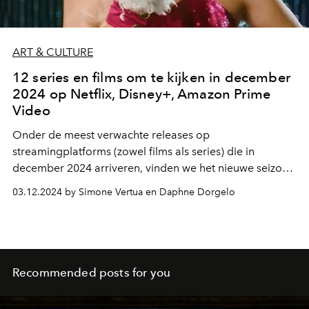
ART & CULTURE
12 series en films om te kijken in december
2024 op Netflix, Disney+, Amazon Prime
Video
Onder de meest verwachte releases op
streamingplatforms (zowel films als series) die in
december 2024 arriveren, vinden we het nieuwe seizoen
van Squid Game, Virgin River, The Bad Guys en A
03.12.2024 by Simone Vertua en Daphne Dorgelo
Nonsense Christmas met Sabrina Carpenter. Kerstmis
2024, we are ready!
Recommended posts for you