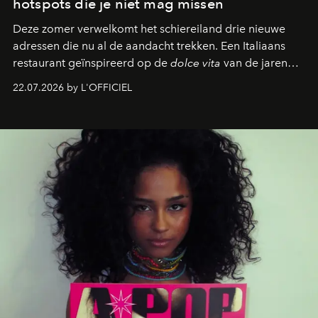
hotspots die je niet mag missen
Deze zomer verwelkomt het schiereiland drie nieuwe
adressen die nu al de aandacht trekken. Een Italiaans
restaurant geïnspireerd op de
dolce vita
van de jaren
zestig, een Japanse hotspot die na zonsondergang
22.07.2026 by L'OFFICIEL
verandert in een bruisende ontmoetingsplek en de
legendarische Parijse club Raspoutine die eindelijk
neerstrijkt in Saint-Tropez. Dit zijn de nieuwe adressen
die deze zomer de toon zetten, van lange lunches tot
zwoele nachten.