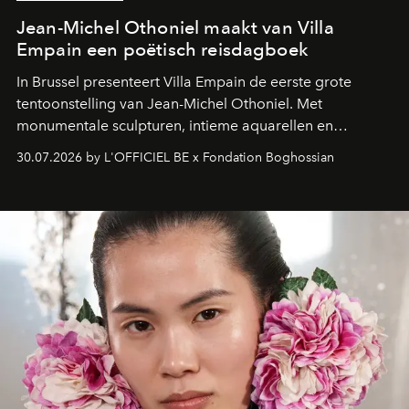
Jean-Michel Othoniel maakt van Villa
Empain een poëtisch reisdagboek
In Brussel presenteert Villa Empain de eerste grote
tentoonstelling van Jean-Michel Othoniel. Met
monumentale sculpturen, intieme aquarellen en
fonkelend Murano-glas creëert de Franse kunstenaar
30.07.2026 by L'OFFICIEL BE x Fondation Boghossian
een emotionele reis waarin elk werk de herinnering
oproept aan een ontmoeting, een bestemming of een
moment van verwondering.