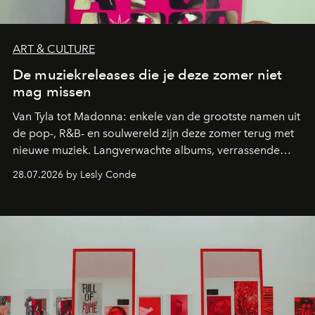
ART & CULTURE
De muziekreleases die je deze zomer niet
mag missen
Van Tyla tot Madonna: enkele van de grootste namen uit
de pop-, R&B- en soulwereld zijn deze zomer terug met
nieuwe muziek. Langverwachte albums, verrassende
comebacks en veelbelovende nieuwe projecten: dit zijn
28.07.2026 by Lesly Conde
de releases die je niet mag missen.