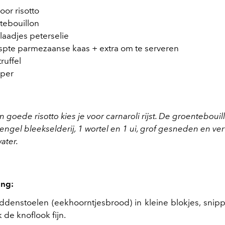
voor risotto
ntebouillon
laadjes peterselie
spte parmezaanse kaas + extra om te serveren
ruffel
eper
n goede risotto kies je voor carnaroli rijst. De groenteboui
tengel bleekselderij, 1 wortel en 1 ui, grof gesneden en ve
ater.
ing:
ddenstoelen (eekhoorntjesbrood) in kleine blokjes, snipp
k de knoflook fijn.