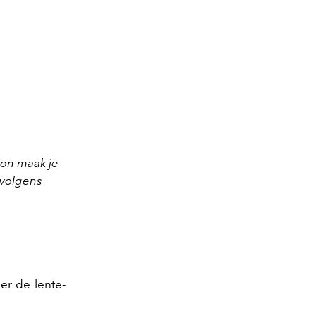
llon maak je
rvolgens
er de lente-