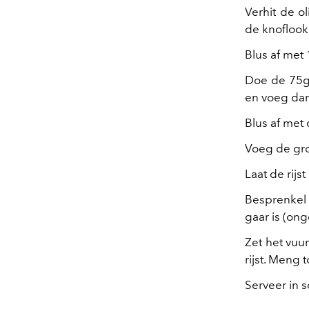
Verhit de o
de knoflook
Blus af met 
Doe de 75g 
en voeg dan 
Blus af met 
Voeg de gro
Laat de rij
Besprenkel 
gaar is (ong
Zet het vuu
rijst. Meng t
Serveer in 