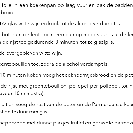
lijfolie in een koekenpan op laag vuur en bak de padde
 bruin.
1/2 glas witte wijn en kook tot de alcohol verdampt is.
boter en de lente-ui in een pan op hoog vuur. Laat de le
de rijst toe gedurende 3 minuten, tot ze glazig is.
de overgebleven witte wijn.
entebouillon toe, zodra de alcohol verdampt is.
st 10 minuten koken, voeg het eekhoorntjesbrood en de pete
de rijst met groentebouillon, pollepel per pollepel, tot h
eveer 10 min extra).
r uit en voeg de rest van de boter en de Parmezaanse kaa
ot de textuur romig is.
soepborden met dunne plakjes truffel en geraspte parmez