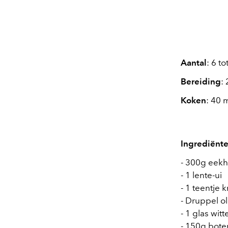
Aantal
: 6 t
Bereiding
:
Koken
: 40 
Ingrediënte
- 300g eek
- 1 lente-ui
- 1 teentje 
- Druppel oli
- 1 glas witt
- 150g bote