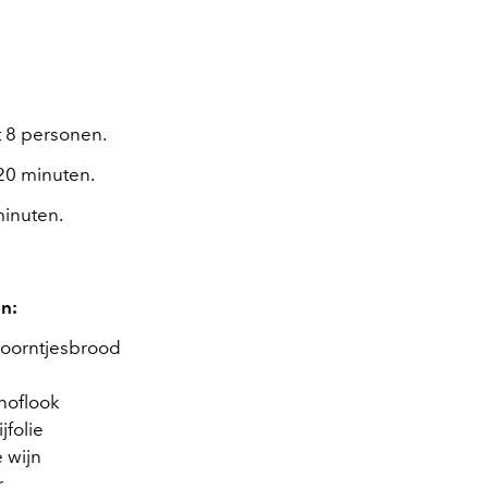
ot 8 personen.
 20 minuten.
minuten.
n:
hoorntjesbrood
knoflook
jfolie
e wijn
r