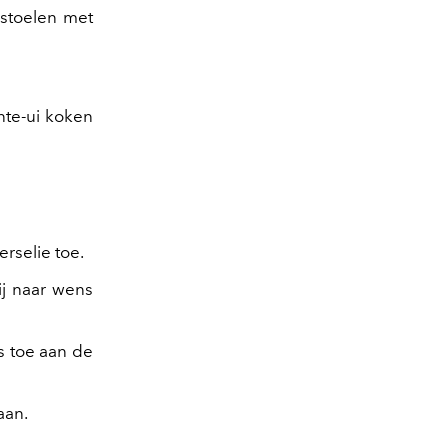
nstoelen met
nte-ui koken
rselie toe.
ij naar wens
s toe aan de
aan.