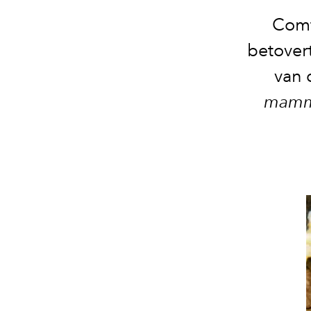
Comf
betover
van 
mam