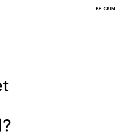
BELGIUM
et
d?