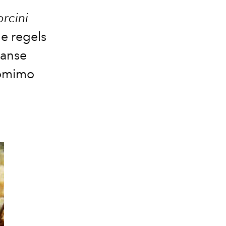
orcini
e regels
aanse
pomimo