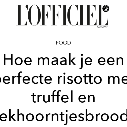
FOOD
Hoe maak je een
erfecte risotto m
truffel en
ekhoorntjesbroo