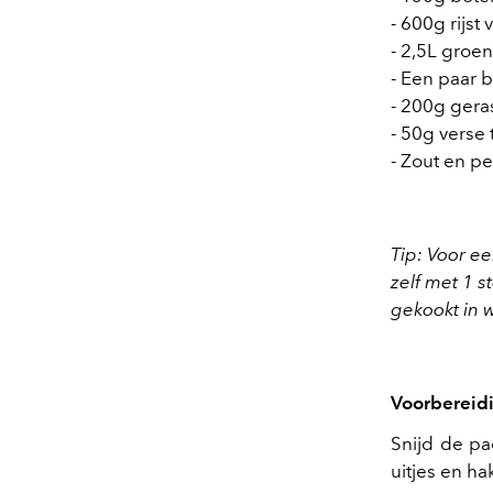
- 600g rijst 
- 2,5L groe
- Een paar b
- 200g gera
- 50g verse t
- Zout en p
Tip: Voor ee
zelf met 1 s
gekookt in w
Voorbereid
Snijd de pa
uitjes en ha