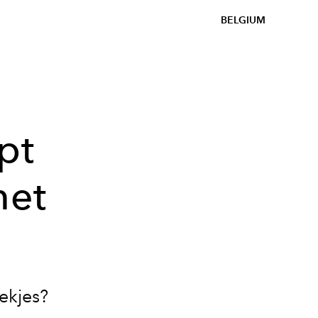
BELGIUM
pt
met
oekjes?