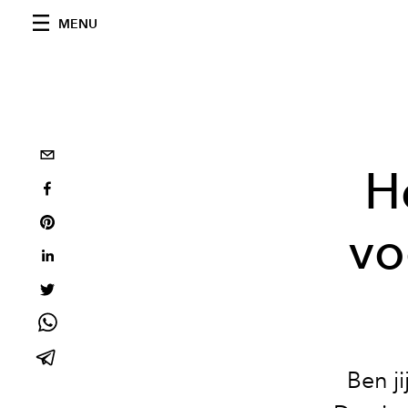
MENU
H
vo
Ben ji