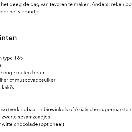
m het deeg de dag van tevoren te maken. Anders: reken op
vóór het vieruurtje.
ënten
m type T65
a
e ongezouten boter
uiker of muscovadosuiker
 kaki’s
iso (verkrijgbaar in biowinkels of Aziatische supermarkten
of zwarte sesamzaadjes
 witte chocolade (optioneel)