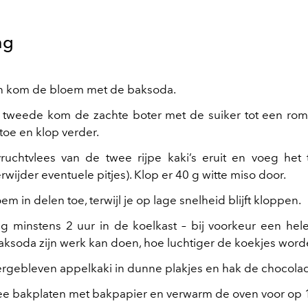
ng
n kom de bloem met de baksoda.
 tweede kom de zachte boter met de suiker tot een ro
toe en klop verder.
ruchtvlees van de twee rijpe kaki’s eruit en voeg het
wijder eventuele pitjes). Klop er 40 g witte miso door.
m in delen toe, terwijl je op lage snelheid blijft kloppen.
g minstens 2 uur in de koelkast – bij voorkeur een hel
aksoda zijn werk kan doen, hoe luchtiger de koekjes word
ergebleven appelkaki in dunne plakjes en hak de chocolad
e bakplaten met bakpapier en verwarm de oven voor op 