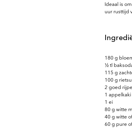
Ideaal is o
uur rusttijd 
Ingredi
180 g bloe
½ tl baksod
115 g zacht
100 g riets
2 goed rijpe
1 appelkaki
1 ei
80 g witte m
40 g witte 
60 g pure of