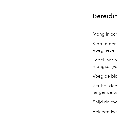
Bereidi
Meng in ee
Klop in een
Voeg het ei 
Lepel het v
mengsel (ver
Voeg de bloe
Zet het dee
langer de b
Snijd de ov
Bekleed twe