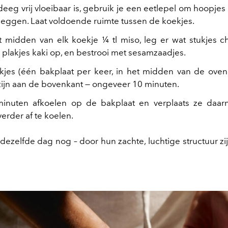
eeg vrij vloeibaar is, gebruik je een eetlepel om hoopje
 leggen. Laat voldoende ruimte tussen de koekjes.
t midden van elk koekje ¼ tl miso, leg er wat stukjes 
plakjes kaki op, en bestrooi met sesamzaadjes.
jes (één bakplaat per keer, in het midden van de oven) 
ijn aan de bovenkant — ongeveer 10 minuten.
minuten afkoelen op de bakplaat en verplaats ze daar
erder af te koelen.
t dezelfde dag nog – door hun zachte, luchtige structuur z