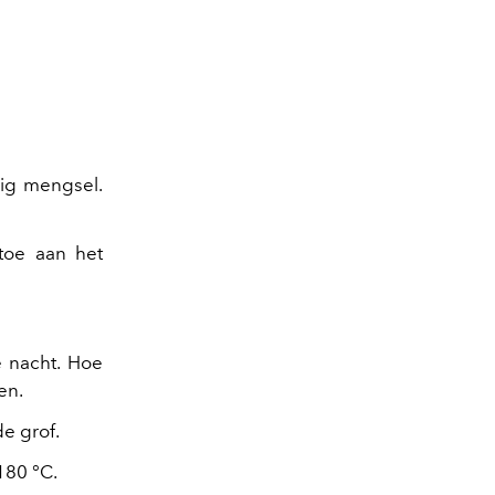
mig mengsel.
 toe aan het
e nacht. Hoe
en.
e grof.
180 °C.