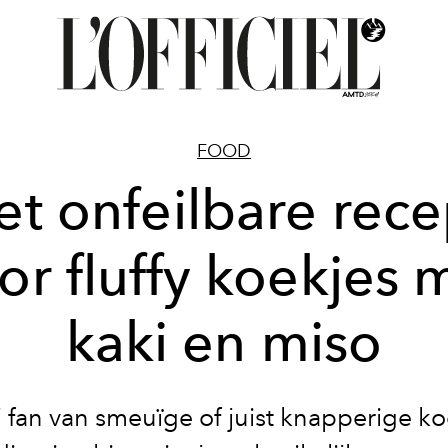
FOOD
et onfeilbare rece
or fluffy koekjes 
kaki en miso
j fan van smeuïge of juist knapperige k