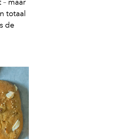
t – maar
n totaal
ls de