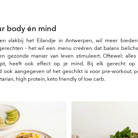
ur body én mind
gen vlakbij het Eilandje in Antwerpen, wil meer biede
erechten - het wil een menu creëren dat balans belich
 en gezonde manier van leven stimuleert. Oftewel: alles 
opt, heeft ook effect op je mind. Bij elk gerecht op 
d ook aangegeven of het geschikt is voor pre-workout, p
arian, high protein, keto friendly of low carb.