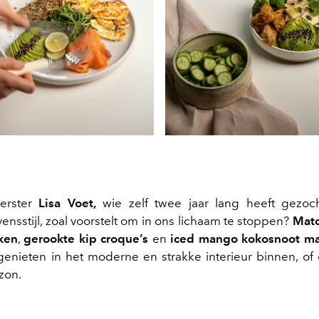
erster
Lisa Voet,
wie zelf twee jaar lang heeft gezoc
nsstijl, zoal voorstelt om in ons lichaam te stoppen?
Matc
ken
,
gerookte kip croque’s
en
iced mango kokosnoot ma
genieten in het moderne en strakke interieur binnen, of 
 zon.