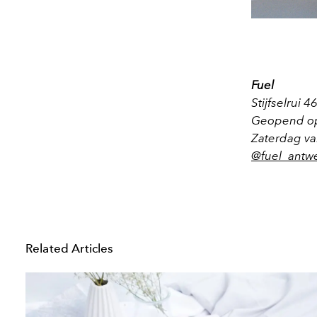
Fuel
Stijfselrui 
Geopend op 
Zaterdag va
@fuel_antw
Related Articles