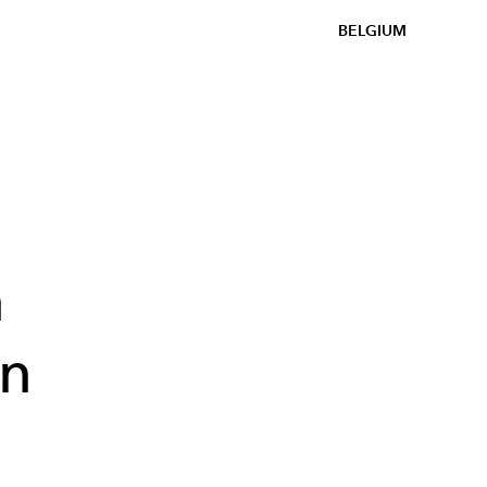
BELGIUM
n
en