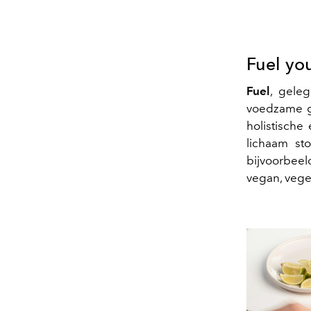
Fuel yo
Fuel
, gele
voedzame g
holistische
lichaam st
bijvoorbeel
vegan, veget