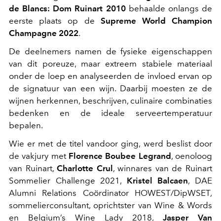
de Blancs: Dom Ruinart 2010
behaalde onlangs de
eerste plaats op de
Supreme World Champion
Champagne 2022
.
De deelnemers namen de fysieke eigenschappen
van dit poreuze, maar extreem stabiele materiaal
onder de loep en analyseerden de invloed ervan op
de signatuur van een wijn.
Daarbij moesten ze de
wijnen herkennen, beschrijven, culinaire combinaties
bedenken en de ideale serveertemperatuur
bepalen.
Wie er met de titel vandoor ging, werd beslist door
d
e vakjury met
Florence Boubee Legrand
, oenoloog
van Ruinart,
Charlotte Crul
, winnares van de Ruinart
Sommelier Challenge 2021,
Kristel Balcaen
, DAE
Alumni Relations Coördinator HOWEST/DipWSET,
sommelierconsultant, oprichtster van Wine & Words
en Belgium’s Wine Lady 2018,
Jasper Van