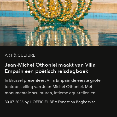
ART & CULTURE
Jean-Michel Othoniel maakt van Villa
Empain een poëtisch reisdagboek
In Brussel presenteert Villa Empain de eerste grote
tentoonstelling van Jean-Michel Othoniel. Met
monumentale sculpturen, intieme aquarellen en
fonkelend Murano-glas creëert de Franse kunstenaar
30.07.2026 by L'OFFICIEL BE x Fondation Boghossian
een emotionele reis waarin elk werk de herinnering
oproept aan een ontmoeting, een bestemming of een