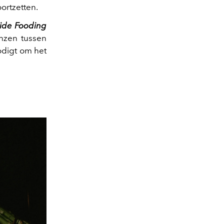
ortzetten.
ide Fooding
enzen tussen
nodigt om het