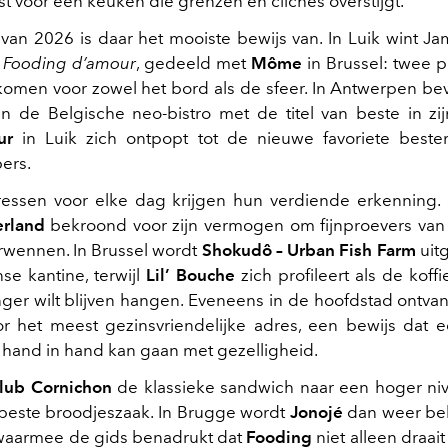
st voor een keuken die grenzen en clichés overstijgt.
 van 2026 is daar het mooiste bewijs van. In Luik wint J
n
Fooding d’amour
, gedeeld met
Môme
in Brussel: twee 
omen voor zowel het bord als de sfeer. In Antwerpen be
n de Belgische neo-bistro met de titel van beste in zij
ur
in Luik zich ontpopt tot de nieuwe favoriete best
ers.
essen voor elke dag krijgen hun verdiende erkenning. 
rland
bekroond voor zijn vermogen om fijnproevers van
rwennen. In Brussel wordt
Shokudô – Urban Fish Farm
uit
se kantine, terwijl
Lil’ Bouche
zich profileert als de koff
nger wilt blijven hangen. Eveneens in de hoofdstad ontva
or het meest gezinsvriendelijke adres, een bewijs dat e
hand in hand kan gaan met gezelligheid.
lub Cornichon
de klassieke sandwich naar een hoger ni
n beste broodjeszaak. In Brugge wordt
Jonojé
dan weer be
 waarmee de gids benadrukt dat
Fooding
niet alleen draa