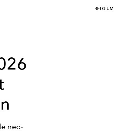
BELGIUM
2026
t
en
de neo-