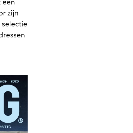
t een
r zijn
 selectie
adressen