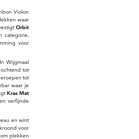
ambon Violon
plekken waar
vestigt
Orbit
n categorie,
emming voor
In Wijgmaal
 ochtend tot
geroepen tot
iebar waar je
ngt
Kras Mat
en verfijnde
veau en wint
kroond voor
it om plekken