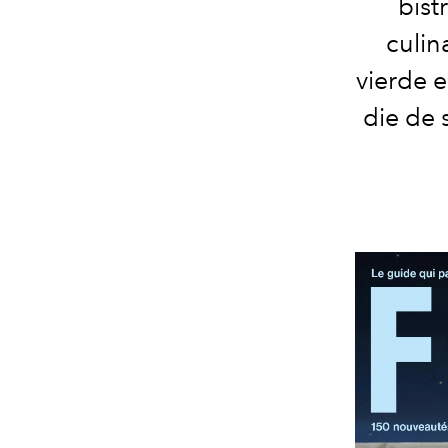
bist
culin
vierde e
die de 