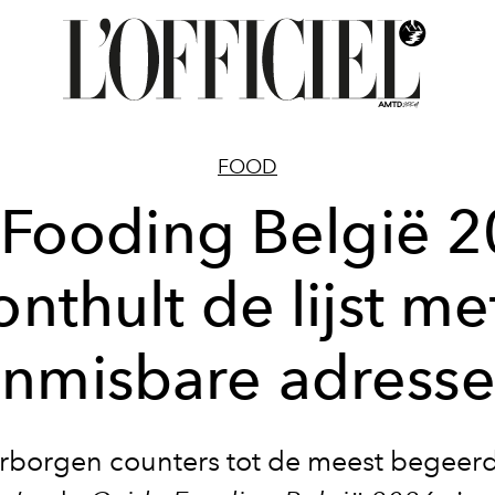
FOOD
Fooding België 
onthult de lijst me
nmisbare adress
rborgen counters tot de meest begeer