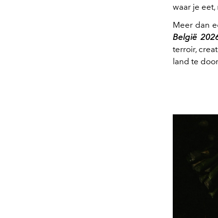
waar je eet,
Meer dan e
België 202
terroir, cre
land te door