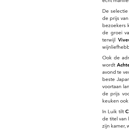
echt manife
De selectie
de prijs va
bezoekers k
de groei va
terwijl
Vive
wijnliefhebb
Ook de adr
wordt
Achte
avond te ve
beste Japan
voortaan la
de prijs vo
keuken ook 
In Luik tilt
C
de titel va
zijn kamer,