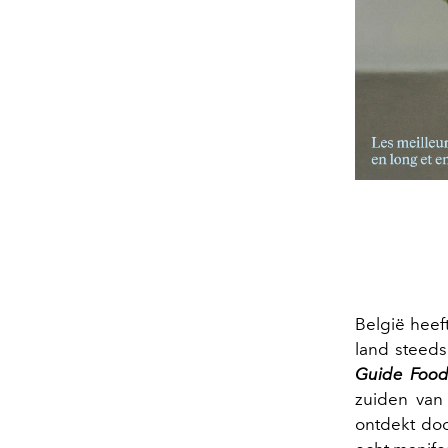
België heef
land steed
Guide Food
zuiden van
ontdekt doo