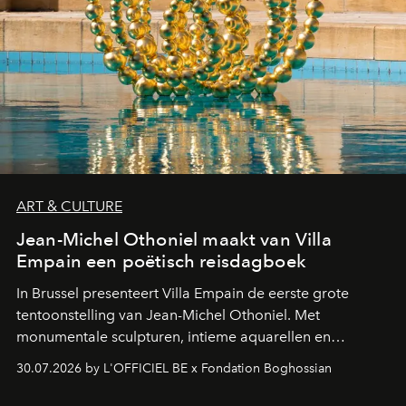
ART & CULTURE
Jean-Michel Othoniel maakt van Villa
Empain een poëtisch reisdagboek
In Brussel presenteert Villa Empain de eerste grote
tentoonstelling van Jean-Michel Othoniel. Met
monumentale sculpturen, intieme aquarellen en
fonkelend Murano-glas creëert de Franse kunstenaar
30.07.2026 by L'OFFICIEL BE x Fondation Boghossian
een emotionele reis waarin elk werk de herinnering
oproept aan een ontmoeting, een bestemming of een