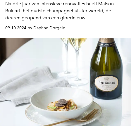
Na drie jaar van intensieve renovaties heeft Maison
Ruinart, het oudste champagnehuis ter wereld, de
deuren geopend van een gloednieuw
bezoekerscentrum aan Rue des Crayères 4 in Reims. Dit
09.10.2024 by Daphne Dorgelo
project, een meesterwerk van de Japanse architect Sou
Fujimoto, interieurontwerper Gwenaël Nicolas en
landschapsarchitect Christophe Gautrand, markeert een
boeiende combinatie van eeuwenoud erfgoed met een
eigentijdse visie én waar je zonder reservering terecht
kunt voor een glaasje en lichte snack.