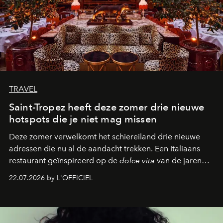
TRAVEL
Saint-Tropez heeft deze zomer drie nieuwe
hotspots die je niet mag missen
Deze zomer verwelkomt het schiereiland drie nieuwe
adressen die nu al de aandacht trekken. Een Italiaans
restaurant geïnspireerd op de
dolce vita
van de jaren
zestig, een Japanse hotspot die na zonsondergang
22.07.2026 by L'OFFICIEL
verandert in een bruisende ontmoetingsplek en de
legendarische Parijse club Raspoutine die eindelijk
neerstrijkt in Saint-Tropez. Dit zijn de nieuwe adressen
die deze zomer de toon zetten, van lange lunches tot