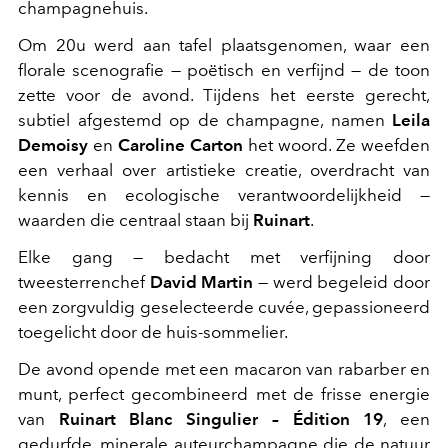
champagnehuis.
Om 20u werd aan tafel plaatsgenomen, waar een
florale scenografie — poëtisch en verfijnd — de toon
zette voor de avond. Tijdens het eerste gerecht,
subtiel afgestemd op de champagne, namen
Leila
Demoisy
en
Caroline Carton
het woord. Ze weefden
een verhaal over artistieke creatie, overdracht van
kennis en ecologische verantwoordelijkheid —
waarden die centraal staan bij
Ruinart
.
Elke gang — bedacht met verfijning door
tweesterrenchef
David Martin
— werd begeleid door
een zorgvuldig geselecteerde cuvée, gepassioneerd
toegelicht door de huis-sommelier.
De avond opende met een macaron van rabarber en
munt, perfect gecombineerd met de frisse energie
van
Ruinart Blanc Singulier – Édition 19
, een
gedurfde, minerale auteurchampagne die de natuur