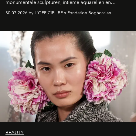
monumentale sculpturen, intieme aquarellen en
fonkelend Murano-glas creëert de Franse kunstenaar
30.07.2026 by L'OFFICIEL BE x Fondation Boghossian
een emotionele reis waarin elk werk de herinnering
oproept aan een ontmoeting, een bestemming of een
moment van verwondering.
BEAUTY