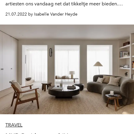
artiesten ons vandaag net dat tikkeltje meer bieden.
Dreamscapes, een opkomende trend binnen de digitale
21.07.2022 by Isabelle Vander Heyde
kunst, neemt haar toeschouwers mee op virtuele reis
naar plekken die zelfs hun wildste dromen overstijgen.
TRAVEL