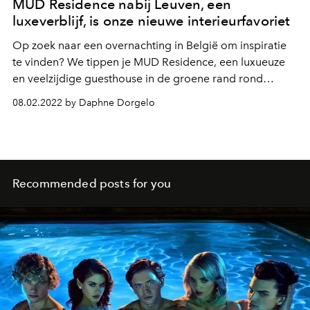
MUD Residence nabij Leuven, een
luxeverblijf, is onze nieuwe interieurfavoriet
Op zoek naar een overnachting in België om inspiratie
te vinden? We tippen je MUD Residence, een luxueuze
en veelzijdige guesthouse in de groene rand rond
Leuven. Een bijzonder karaktervol interieur met veel
08.02.2022 by Daphne Dorgelo
design, maar op een erg authentieke wijze en in
prachtige materialen.
Recommended posts for you