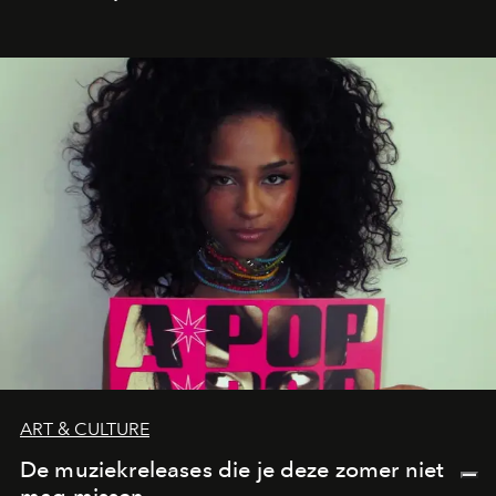
verandert in een bruisende ontmoetingsplek en de
legendarische Parijse club Raspoutine die eindelijk
neerstrijkt in Saint-Tropez. Dit zijn de nieuwe adressen
die deze zomer de toon zetten, van lange lunches tot
zwoele nachten.
ART & CULTURE
De muziekreleases die je deze zomer niet
mag missen