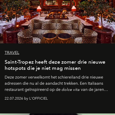
TRAVEL
Saint-Tropez heeft deze zomer drie nieuwe
hotspots die je niet mag missen
Deze zomer verwelkomt het schiereiland drie nieuwe
adressen die nu al de aandacht trekken. Een Italiaans
restaurant geïnspireerd op de
dolce vita
van de jaren
zestig, een Japanse hotspot die na zonsondergang
22.07.2026 by L'OFFICIEL
verandert in een bruisende ontmoetingsplek en de
legendarische Parijse club Raspoutine die eindelijk
neerstrijkt in Saint-Tropez. Dit zijn de nieuwe adressen