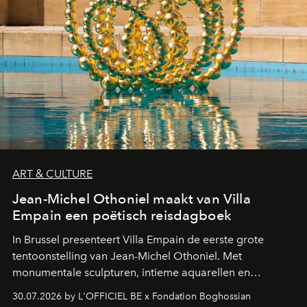
ART & CULTURE
Jean-Michel Othoniel maakt van Villa
Empain een poëtisch reisdagboek
In Brussel presenteert Villa Empain de eerste grote
tentoonstelling van Jean-Michel Othoniel. Met
monumentale sculpturen, intieme aquarellen en
fonkelend Murano-glas creëert de Franse kunstenaar
30.07.2026 by L'OFFICIEL BE x Fondation Boghossian
een emotionele reis waarin elk werk de herinnering