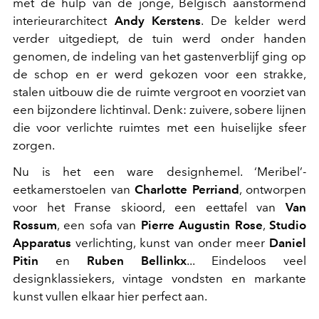
met de hulp van de jonge, Belgisch aanstormend
interieurarchitect
Andy Kerstens
. De kelder werd
verder uitgediept, de tuin werd onder handen
genomen, de indeling van het gastenverblijf ging op
de schop en er werd gekozen voor een strakke,
stalen uitbouw die de ruimte vergroot en voorziet van
een bijzondere lichtinval. Denk: zuivere, sobere lijnen
die voor verlichte ruimtes met een huiselijke sfeer
zorgen.
Nu is het een ware designhemel. ‘Meribel’-
eetkamerstoelen van
Charlotte Perriand
, ontworpen
voor het Franse skioord, een eettafel van
Van
Rossum
, een sofa van
Pierre Augustin Rose
,
Studio
Apparatus
verlichting, kunst van onder meer
Daniel
Pitin
en
Ruben Bellinkx
... Eindeloos veel
designklassiekers, vintage vondsten en markante
kunst vullen elkaar hier perfect aan.