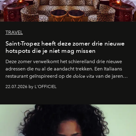
TRAVEL
Saint-Tropez heeft deze zomer drie nieuwe
hotspots die je niet mag missen
Deze zomer verwelkomt het schiereiland drie nieuwe
adressen die nu al de aandacht trekken. Een Italiaans
restaurant geïnspireerd op de
dolce vita
van de jaren
zestig, een Japanse hotspot die na zonsondergang
22.07.2026 by L'OFFICIEL
verandert in een bruisende ontmoetingsplek en de
legendarische Parijse club Raspoutine die eindelijk
neerstrijkt in Saint-Tropez. Dit zijn de nieuwe adressen
die deze zomer de toon zetten, van lange lunches tot
zwoele nachten.