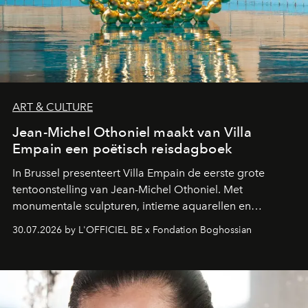
ART & CULTURE
Jean-Michel Othoniel maakt van Villa
Empain een poëtisch reisdagboek
In Brussel presenteert Villa Empain de eerste grote
tentoonstelling van Jean-Michel Othoniel. Met
monumentale sculpturen, intieme aquarellen en
fonkelend Murano-glas creëert de Franse kunstenaar
30.07.2026 by L'OFFICIEL BE x Fondation Boghossian
een emotionele reis waarin elk werk de herinnering
oproept aan een ontmoeting, een bestemming of een
moment van verwondering.