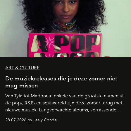
ART & CULTURE
De muziekreleases die je deze zomer niet
mag missen
Van Tyla tot Madonna: enkele van de grootste namen uit
de pop-, R&B- en soulwereld zijn deze zomer terug met
nieuwe muziek. Langverwachte albums, verrassende
comebacks en veelbelovende nieuwe projecten: dit zijn
28.07.2026 by Lesly Conde
de releases die je niet mag missen.