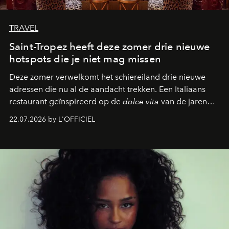
TRAVEL
Saint-Tropez heeft deze zomer drie nieuwe
hotspots die je niet mag missen
Deze zomer verwelkomt het schiereiland drie nieuwe
adressen die nu al de aandacht trekken. Een Italiaans
restaurant geïnspireerd op de
dolce vita
van de jaren
zestig, een Japanse hotspot die na zonsondergang
22.07.2026 by L'OFFICIEL
verandert in een bruisende ontmoetingsplek en de
legendarische Parijse club Raspoutine die eindelijk
neerstrijkt in Saint-Tropez. Dit zijn de nieuwe adressen
die deze zomer de toon zetten, van lange lunches tot
zwoele nachten.