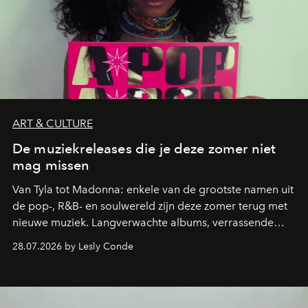
ART & CULTURE
De muziekreleases die je deze zomer niet
mag missen
Van Tyla tot Madonna: enkele van de grootste namen uit
de pop-, R&B- en soulwereld zijn deze zomer terug met
nieuwe muziek. Langverwachte albums, verrassende
comebacks en veelbelovende nieuwe projecten: dit zijn
28.07.2026 by Lesly Conde
de releases die je niet mag missen.