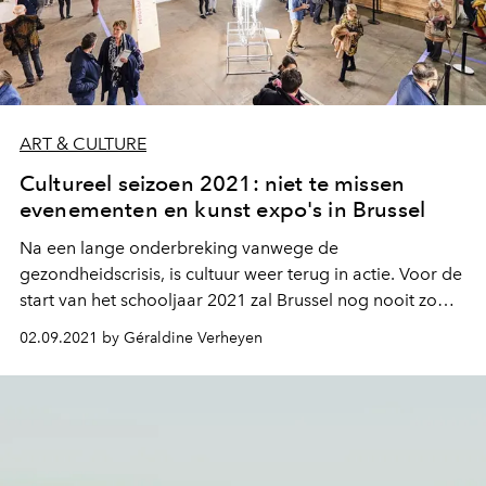
ART & CULTURE
Cultureel seizoen 2021: niet te missen
evenementen en kunst expo's in Brussel
Na een lange onderbreking vanwege de
gezondheidscrisis, is cultuur weer terug in actie. Voor de
start van het schooljaar 2021 zal Brussel nog nooit zo
bruisend zijn geweest met evenementen en andere niet
02.09.2021 by Géraldine Verheyen
te missen kunsttentoonstellingen. Hier zijn de "must-
sees" die je niet mag missen.