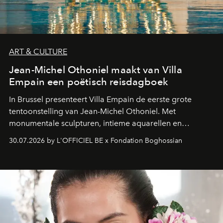
ART & CULTURE
Jean-Michel Othoniel maakt van Villa
Empain een poëtisch reisdagboek
In Brussel presenteert Villa Empain de eerste grote
tentoonstelling van Jean-Michel Othoniel. Met
monumentale sculpturen, intieme aquarellen en
fonkelend Murano-glas creëert de Franse kunstenaar
30.07.2026 by L'OFFICIEL BE x Fondation Boghossian
een emotionele reis waarin elk werk de herinnering
oproept aan een ontmoeting, een bestemming of een
moment van verwondering.