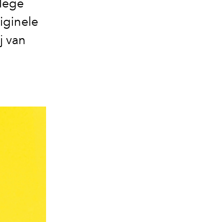
 lege
iginele
j van