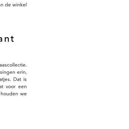
van de winkel
ant
ascollectie.
singen erin,
jes. Dat is
at voor een
a houden we