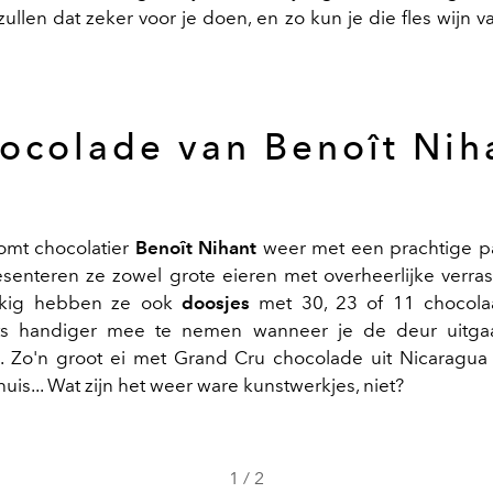
ullen dat zeker voor je doen, en zo kun je die fles wijn 
ocolade van Benoît Nih
komt chocolatier
Benoît Nihant
weer met een prachtige pa
esenteren ze zowel grote eieren met overheerlijke verras
kkig hebben ze ook
doosjes
met 30, 23 of 11 chocolaat
ets handiger mee te nemen wanneer je de deur uitga
. Zo'n groot ei met Grand Cru
chocolade
uit Nicaragu
thuis... Wat zijn het weer ware kunstwerkjes, niet?
1
/
2