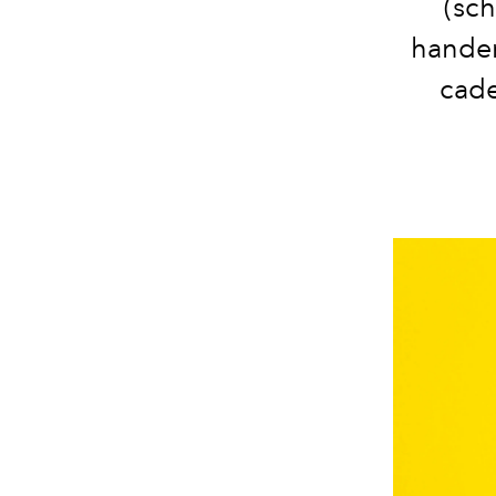
(sch
handen
cade