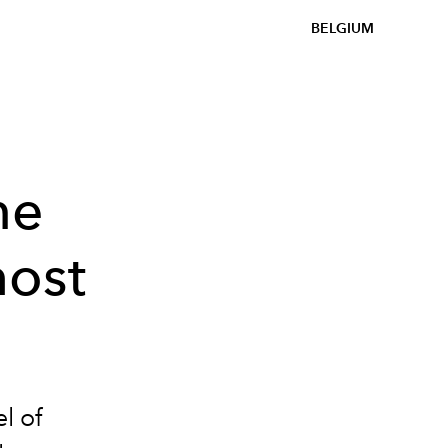
BELGIUM
ne
host
l of