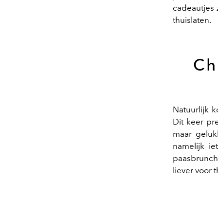
cadeautjes z
thuislaten.
Ch
Natuurlijk 
Dit keer pr
maar gelu
namelijk i
paasbrunch
liever voor 