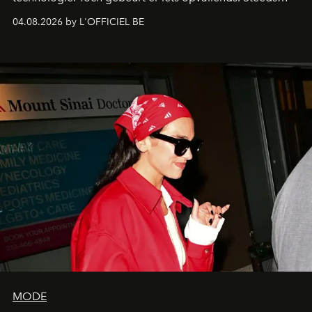
meer mensen grijpen juist terug naar activiteiten waarbij
04.08.2026 by L'OFFICIEL BE
je iets met je handen doet en niet constant naar een
scherm hoeft te kijken. Denk aan
leren gitaar spelen
,
vinylplaten, fotografie met een analoge camera,
handgeschreven notitieboeken. Die trend draait niet
alleen om nostalgie. Je wilt iets maken, voelen en
beleven zonder dat alles meteen digitaal, snel en
efficiënt hoeft te zijn. Juist dat langzamere tempo voelt
verrassend prettig.
MODE