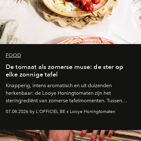
FOOD
De tomaat als zomerse muse: de ster op
elke zonnige tafel
Knapperig, intens aromatisch en uit duizenden
herkenbaar: de Looye Honingtomaten zijn het
steringrediënt van zomerse tafelmomenten. Tussen
levenskunst, verfijnde eenvoud en puur smaakplezier
07.08.2026 by L'OFFICIEL BE x Looye Honingtomaten
belichamen ze een bepaalde visie op alledaagse luxe.