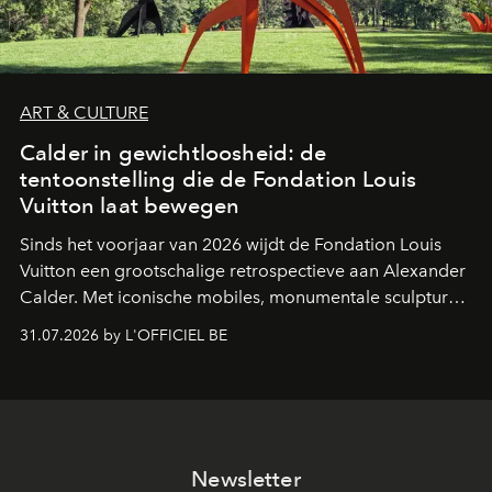
ART & CULTURE
Calder in gewichtloosheid: de
tentoonstelling die de Fondation Louis
Vuitton laat bewegen
Sinds het voorjaar van 2026 wijdt de Fondation Louis
Vuitton een grootschalige retrospectieve aan Alexander
Calder. Met iconische mobiles, monumentale sculpturen
en een poëtische benadering van beweging neemt de
31.07.2026 by L'OFFICIEL BE
Amerikaanse kunstenaar de ruimtes van Frank Gehry
over in een tentoonstelling die de lichtheid van de
beeldhouwkunst opnieuw centraal stelt.
Newsletter