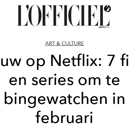
ART & CULTURE
uw op Netflix: 7 f
en series om te
bingewatchen in
februari