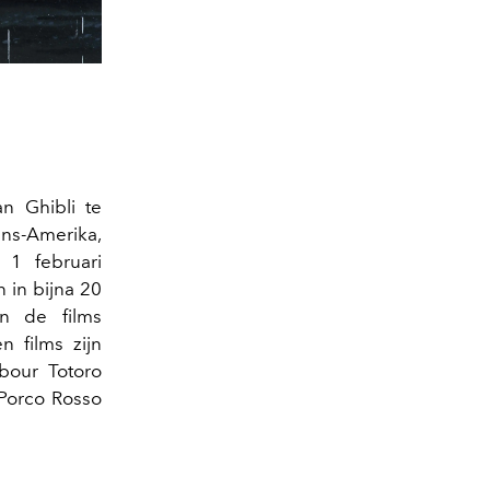
an Ghibli te
jns-Amerika,
 1 februari
n in bijna 20
 de films
n films zijn
hbour Totoro
 Porco Rosso