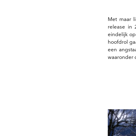
Met maar li
release in 
eindelijk op
hoofdrol gaa
een angstaa
waaronder d