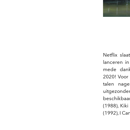
Netflix sla
lanceren in
mede dankz
2020! Voor h
talen nage
uitgezonden
beschikbaar
(1988), Kik
(1992), I C