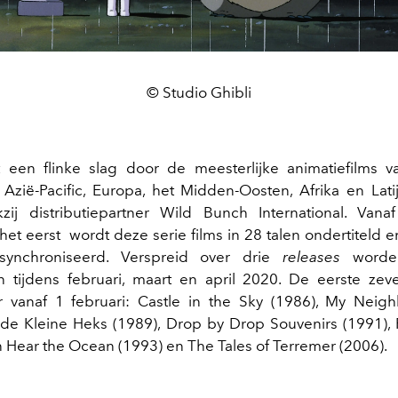
© Studio Ghibli
at een flinke slag door de meesterlijke animatiefilms v
 Azië-Pacific, Europa, het Midden-Oosten, Afrika en Lati
ij distributiepartner Wild Bunch International. Vanaf
et eerst wordt deze serie films in 28 talen ondertiteld e
synchroniseerd. Verspreid over drie
releases
worden
 tijdens februari, maart en april 2020. De eerste zeve
 vanaf 1 februari: Castle in the Sky (1986), My Neig
i de Kleine Heks (1989), Drop by Drop Souvenirs (1991),
an Hear the Ocean (1993) en The Tales of Terremer (2006).