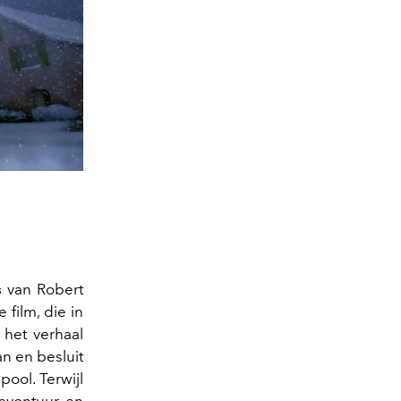
s
van Robert
film, die in
het verhaal
n en besluit
ool. Terwijl