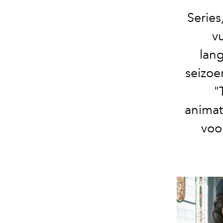
Series
vu
lang
seizoe
"
animati
voo