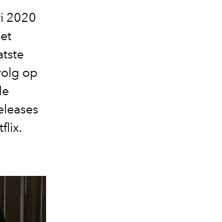
ri 2020
met
atste
volg op
de
releases
lix.