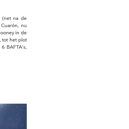
s (net na de
o Cuarón, nu
Clooney in de
 tot het plot
n 6 BAFTA's,