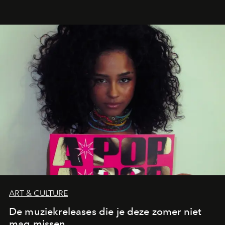
verandert in een bruisende ontmoetingsplek en de
legendarische Parijse club Raspoutine die eindelijk
neerstrijkt in Saint-Tropez. Dit zijn de nieuwe adressen
die deze zomer de toon zetten, van lange lunches tot
zwoele nachten.
ART & CULTURE
De muziekreleases die je deze zomer niet
mag missen