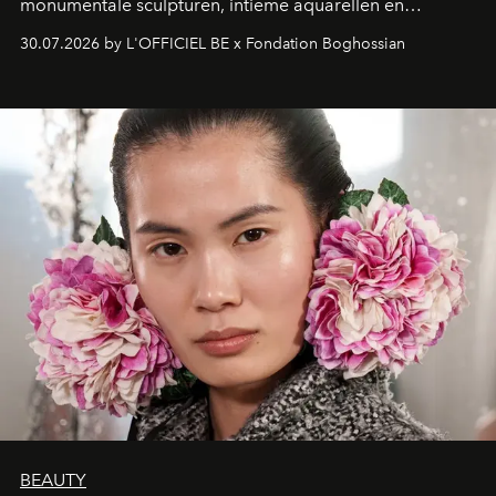
monumentale sculpturen, intieme aquarellen en
fonkelend Murano-glas creëert de Franse kunstenaar
30.07.2026 by L'OFFICIEL BE x Fondation Boghossian
een emotionele reis waarin elk werk de herinnering
oproept aan een ontmoeting, een bestemming of een
moment van verwondering.
BEAUTY