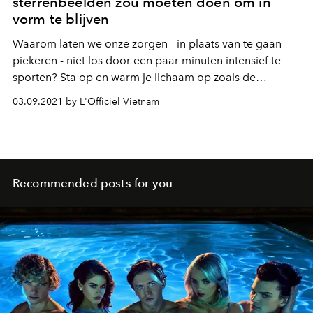
sterrenbeelden zou moeten doen om in
vorm te blijven
Waarom laten we onze zorgen - in plaats van te gaan
piekeren - niet los door een paar minuten intensief te
sporten? Sta op en warm je lichaam op zoals de
sterrenbeelden je vertellen! Niet alleen om overtollige
03.09.2021 by L'Officiel Vietnam
energie verbranden, maar ook om je psyche weer in
evenwicht te brengen en je klaar te maken voor de leuke
dingen die komen gaan.
Recommended posts for you