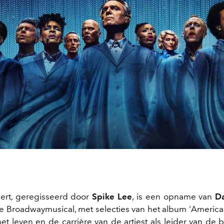
cert, geregisseerd door
Spike Lee
, is een opname van
D
e Broadwaymusical, met selecties van het album 'America
het leven en de carrière van de artiest als leider van de