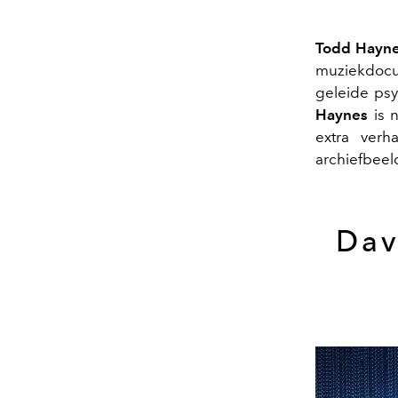
Todd Hayn
muziekdocu
geleide psy
Haynes
is n
extra verh
archiefbeel
Dav