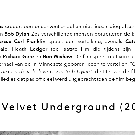
es
creëert een onconventioneel en niet-lineair biografisch
an
Bob Dylan
. Zes verschillende mensen portretteren de k
rcus Carl Franklin
speelt een vertolking, evenals
Cat
Bale, Heath Ledger
(de laatste film die tijdens zijn
),
Richard Gere
en
Ben Wishaw
. De film speelt met vorm 
erhaal van de in Minnesota geboren icoon te vertellen.
"G
ziek en de vele levens van Bob Dylan"
, de titel van de 
 liedjes dat pas officieel werd uitgebracht toen de film be
 Velvet Underground (2