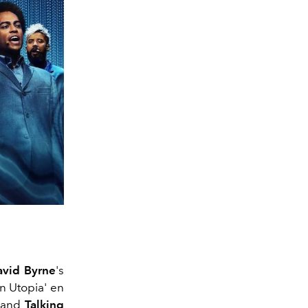
avid Byrne
's
n Utopia' en
 band
Talking