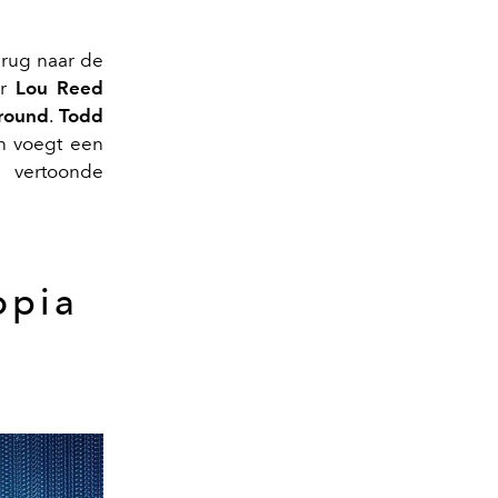
terug naar de
r
Lou Reed
round
.
Todd
n voegt een
r vertoonde
opia