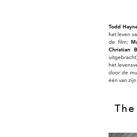
Todd Hayn
het leven v
de film;
Ma
Christian 
uitgebracht
het levensv
door de mu
één van zijn
The