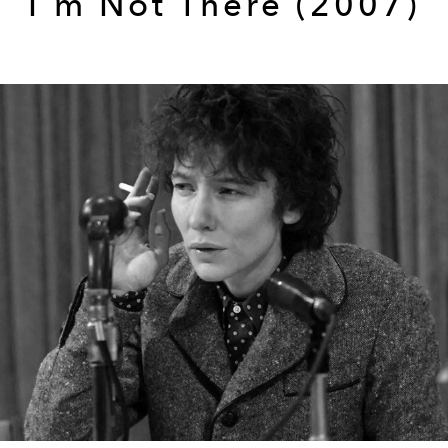
I'm Not There (2007)