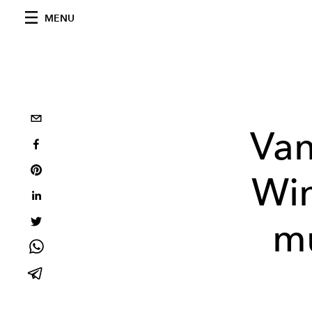
MENU
Van
Win
m