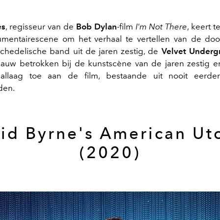
es
, regisseur van de
Bob Dylan
-film
I'm Not There
, keert 
mentairescene om het verhaal te vertellen van de doo
chedelische band uit de jaren zestig, de
Velvet Underg
auw betrokken bij de kunstscène van de jaren zestig e
aallaag toe aan de film, bestaande uit nooit eerde
den.
id Byrne's American Ut
(2020)