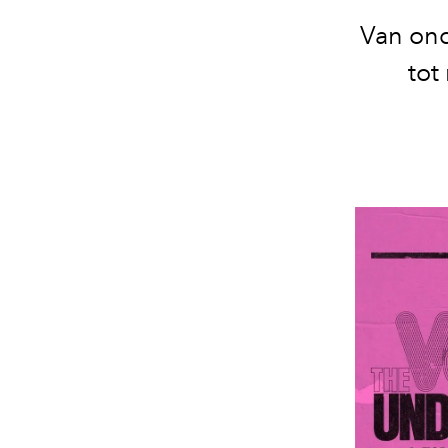
Van ond
tot