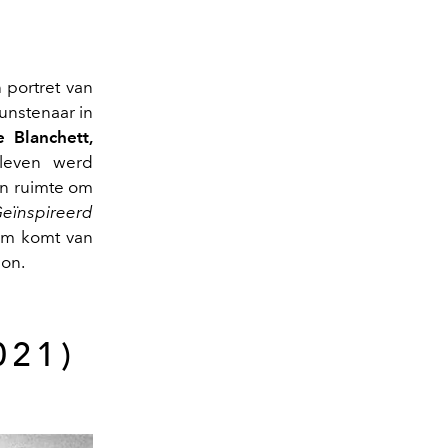
 portret van
unstenaar in
e Blanchett,
 leven werd
en ruimte om
eïnspireerd
film komt van
gon.
021)