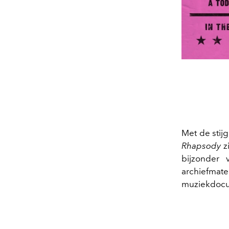
Met de stij
Rhapsody
zi
bijzonder 
archiefma
muziekdocum