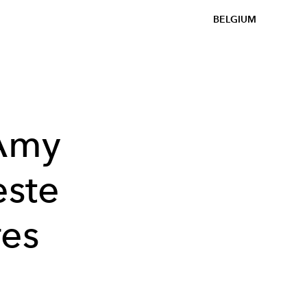
BELGIUM
 Amy
este
es