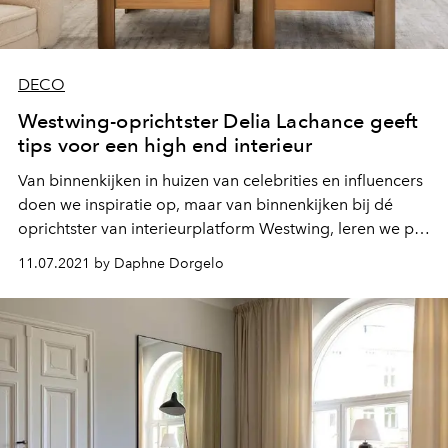
DECO
Westwing-oprichtster Delia Lachance geeft
tips voor een high end interieur
Van binnenkijken in huizen van celebrities en influencers
doen we inspiratie op, maar van binnenkijken bij dé
oprichtster van interieurplatform Westwing, leren we pas
echt veel. Delia Lachance was nog maar 26 jaar oud
11.07.2021 by Daphne Dorgelo
toen ze het bedrijf opzette, maar inmiddels is Westwing
in 11 landen actief en heeft ze meer dan 30 miljoen
leden.