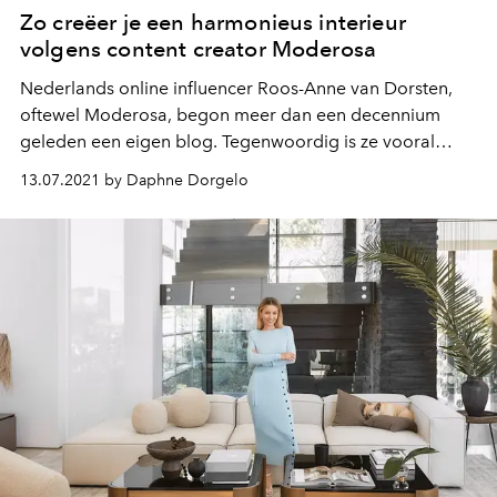
Zo creëer je een harmonieus interieur
volgens content creator Moderosa
Nederlands online influencer Roos-Anne van Dorsten,
oftewel Moderosa, begon meer dan een decennium
geleden een eigen blog. Tegenwoordig is ze vooral
bekend als eigenares van juwelenlabel Thedit Studio en
13.07.2021 by Daphne Dorgelo
op Instagram - onder andere door de parels van een
interieurplaatjes. Haar feed is bijna net zo'n matching
geheel als haar interieur en deelt met ons hoe ze dat
doet.