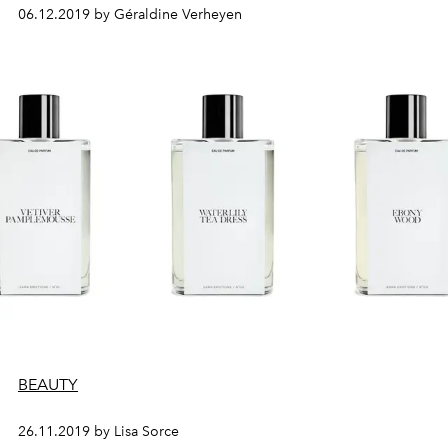
Twee geuren die geschikt zijn voor alle types. Valentino
06.12.2019 by Géraldine Verheyen
lanceerde deze herfst zijn allereerste parfum: "Born in
Roma". Een ideaal cadeau voor onder de kerstboom als
je het ons vraagt.
BEAUTY
26.11.2019 by Lisa Sorce