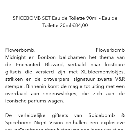
SPICEBOMB SET Eau de Toilette 90ml – Eau de
Toilette 20ml €84,00
Flowerbomb, Flowerbomb
Midnight en Bonbon belichamen het thema van
de Enchanted Blizzard, vertaald naar kostbare
giftsets die versierd zijn met XL-bloemenvlokjes,
strikken en de ontwerpers’ signatuur zwarte V&R
stempel. Binnenin komt de magie tot uiting met een
overdaad aan sneeuwvlokjes, die zich aan de
iconische parfums wagen.
De verleidelijke giftsets van Spicebomb &
Spicebomb Night Vision onthullen een explosieve
set, geïnspireerd door kisten van een legeruitrusting,