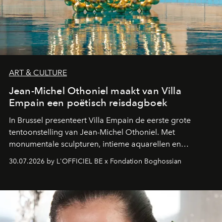
ART & CULTURE
Jean-Michel Othoniel maakt van Villa
Empain een poëtisch reisdagboek
In Brussel presenteert Villa Empain de eerste grote
tentoonstelling van Jean-Michel Othoniel. Met
monumentale sculpturen, intieme aquarellen en
fonkelend Murano-glas creëert de Franse kunstenaar
30.07.2026 by L'OFFICIEL BE x Fondation Boghossian
een emotionele reis waarin elk werk de herinnering
oproept aan een ontmoeting, een bestemming of een
moment van verwondering.