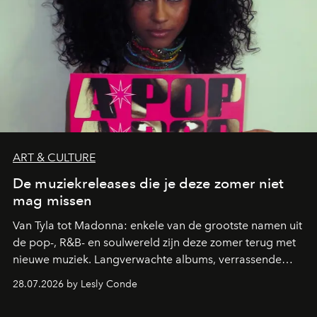
ART & CULTURE
De muziekreleases die je deze zomer niet
mag missen
Van Tyla tot Madonna: enkele van de grootste namen uit
de pop-, R&B- en soulwereld zijn deze zomer terug met
nieuwe muziek. Langverwachte albums, verrassende
comebacks en veelbelovende nieuwe projecten: dit zijn
28.07.2026 by Lesly Conde
de releases die je niet mag missen.