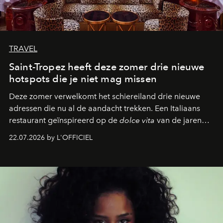
TRAVEL
Saint-Tropez heeft deze zomer drie nieuwe
hotspots die je niet mag missen
Deze zomer verwelkomt het schiereiland drie nieuwe
adressen die nu al de aandacht trekken. Een Italiaans
restaurant geïnspireerd op de
dolce vita
van de jaren
zestig, een Japanse hotspot die na zonsondergang
22.07.2026 by L'OFFICIEL
verandert in een bruisende ontmoetingsplek en de
legendarische Parijse club Raspoutine die eindelijk
neerstrijkt in Saint-Tropez. Dit zijn de nieuwe adressen
die deze zomer de toon zetten, van lange lunches tot
zwoele nachten.