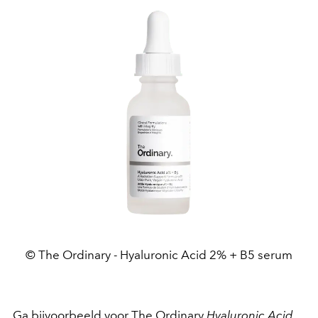
© The Ordinary - Hyaluronic Acid 2% + B5 serum
Ga bijvoorbeeld voor The Ordinary
Hyaluronic Acid