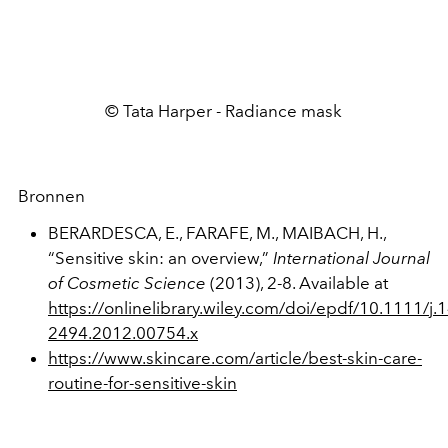
© Tata Harper - Radiance mask
Bronnen
BERARDESCA, E., FARAFE, M., MAIBACH, H.,
“Sensitive skin: an overview,”
International Journal
of Cosmetic Science
(2013), 2-8. Available at
https://onlinelibrary.wiley.com/doi/epdf/10.1111/j.
2494.2012.00754.x
https://www.skincare.com/article/best-skin-care-
routine-for-sensitive-skin