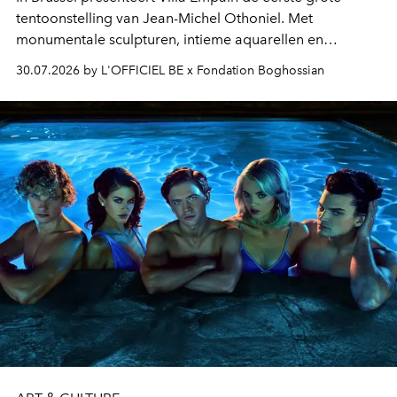
tentoonstelling van Jean-Michel Othoniel. Met
monumentale sculpturen, intieme aquarellen en
fonkelend Murano-glas creëert de Franse kunstenaar
30.07.2026 by L'OFFICIEL BE x Fondation Boghossian
een emotionele reis waarin elk werk de herinnering
oproept aan een ontmoeting, een bestemming of een
moment van verwondering.