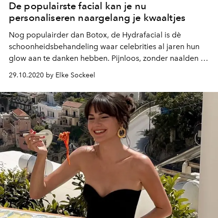
De populairste facial kan je nu
personaliseren naargelang je kwaaltjes
Nog populairder dan Botox, de Hydrafacial is dè
schoonheidsbehandeling waar celebrities al jaren hun
glow aan te danken hebben. Pijnloos, zonder naalden en
instant resultaat. Of het ook voor jou is? Vanaf nu kan je
29.10.2020 by Elke Sockeel
de behandeling ook volledig personaliseren. Wat wij
bestellen? Een hydrafacial met vollere lippen en
opgevulde lachrimpels, aub.