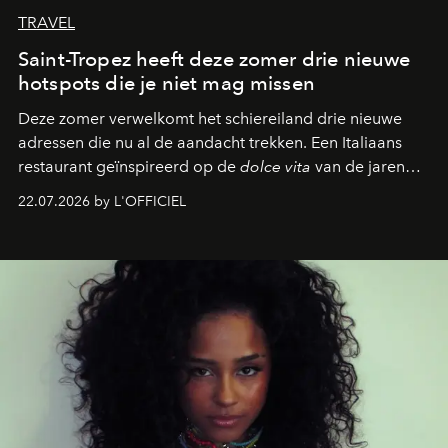
TRAVEL
Saint-Tropez heeft deze zomer drie nieuwe
hotspots die je niet mag missen
Deze zomer verwelkomt het schiereiland drie nieuwe
adressen die nu al de aandacht trekken. Een Italiaans
restaurant geïnspireerd op de
dolce vita
van de jaren
zestig, een Japanse hotspot die na zonsondergang
22.07.2026 by L'OFFICIEL
verandert in een bruisende ontmoetingsplek en de
legendarische Parijse club Raspoutine die eindelijk
neerstrijkt in Saint-Tropez. Dit zijn de nieuwe adressen
die deze zomer de toon zetten, van lange lunches tot
zwoele nachten.