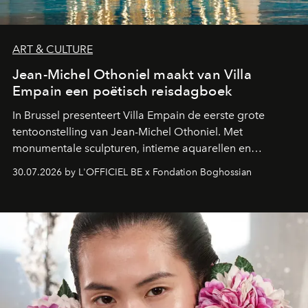
ART & CULTURE
Jean-Michel Othoniel maakt van Villa
Empain een poëtisch reisdagboek
In Brussel presenteert Villa Empain de eerste grote
tentoonstelling van Jean-Michel Othoniel. Met
monumentale sculpturen, intieme aquarellen en
fonkelend Murano-glas creëert de Franse kunstenaar
30.07.2026 by L'OFFICIEL BE x Fondation Boghossian
een emotionele reis waarin elk werk de herinnering
oproept aan een ontmoeting, een bestemming of een
moment van verwondering.