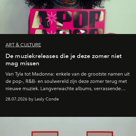
ART & CULTURE
De muziekreleases die je deze zomer niet
mag missen
Van Tyla tot Madonna: enkele van de grootste namen uit
de pop-, R&B- en soulwereld zijn deze zomer terug met
nieuwe muziek. Langverwachte albums, verrassende
comebacks en veelbelovende nieuwe projecten: dit zijn
28.07.2026 by Lesly Conde
de releases die je niet mag missen.