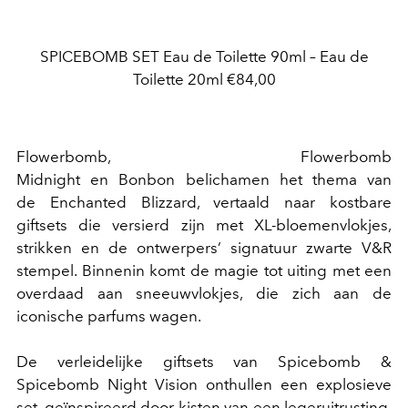
SPICEBOMB SET Eau de Toilette 90ml – Eau de
Toilette 20ml €84,00
Flowerbomb, Flowerbomb
Midnight en Bonbon belichamen het thema van
de Enchanted Blizzard, vertaald naar kostbare
giftsets die versierd zijn met XL-bloemenvlokjes,
strikken en de ontwerpers’ signatuur zwarte V&R
stempel. Binnenin komt de magie tot uiting met een
overdaad aan sneeuwvlokjes, die zich aan de
iconische parfums wagen.
De verleidelijke giftsets van Spicebomb &
Spicebomb Night Vision onthullen een explosieve
set, geïnspireerd door kisten van een legeruitrusting,