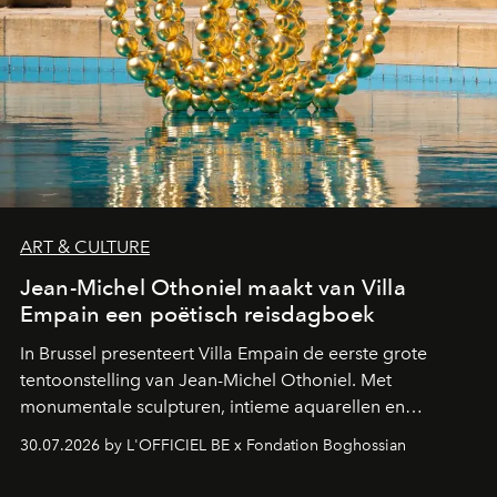
ART & CULTURE
Jean-Michel Othoniel maakt van Villa
Empain een poëtisch reisdagboek
In Brussel presenteert Villa Empain de eerste grote
tentoonstelling van Jean-Michel Othoniel. Met
monumentale sculpturen, intieme aquarellen en
fonkelend Murano-glas creëert de Franse kunstenaar
30.07.2026 by L'OFFICIEL BE x Fondation Boghossian
een emotionele reis waarin elk werk de herinnering
oproept aan een ontmoeting, een bestemming of een