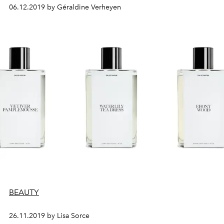
Twee geuren die geschikt zijn voor alle types. Valentino
06.12.2019 by Géraldine Verheyen
lanceerde deze herfst zijn allereerste parfum: "Born in
Roma". Een ideaal cadeau voor onder de kerstboom als
je het ons vraagt.
BEAUTY
26.11.2019 by Lisa Sorce