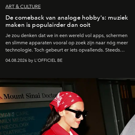
ART & CULTURE
De comeback van analoge hobby's: muziek
maken is populairder dan ooit
Je zou denken dat we in een wereld vol apps, schermen
en slimme apparaten vooral op zoek zijn naar nóg meer
technologie. Toch gebeurt er iets opvallends. Steeds
meer mensen grijpen juist terug naar activiteiten waarbij
04.08.2026 by L'OFFICIEL BE
je iets met je handen doet en niet constant naar een
scherm hoeft te kijken. Denk aan
leren gitaar spelen
,
vinylplaten, fotografie met een analoge camera,
handgeschreven notitieboeken. Die trend draait niet
alleen om nostalgie. Je wilt iets maken, voelen en
beleven zonder dat alles meteen digitaal, snel en
efficiënt hoeft te zijn. Juist dat langzamere tempo voelt
verrassend prettig.